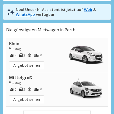
Neu! Unser KI-Assistent ist jetzt auf
Web
&
WhatsApp
verfügbar
Die günstigsten Mietwagen in Perth
Klein
5
€ /tag
4
3
M
Angebot sehen
Mittelgroß
5
€ /tag
5
5
M
Angebot sehen