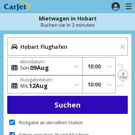
Mietwagen in Hobart
Buchen sie in 3 minuten
Abholdatum:
09
Aug
Son
3
Tage
Rückgabedatum:
12
Aug
Mit
Rückgabe an derselben Station
Fahrer zwischen 26 und 69 Jahren