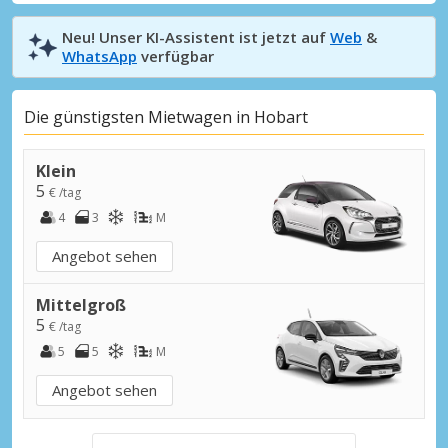
Neu! Unser KI-Assistent ist jetzt auf
Web
&
WhatsApp
verfügbar
Die günstigsten Mietwagen in Hobart
Klein
5
€ /tag
4
3
M
Angebot sehen
Mittelgroß
5
€ /tag
5
5
M
Angebot sehen