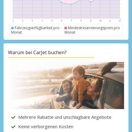
Fahrzeugverfügbarkeit pro
Mindestreservierungspreis pro
Monat
Monat
Top-Ersparnisses
Erhalten Sie Zugang zu exklusiven
Warum bei CarJet buchen?
Partnerangeboten
Mit eLink anmelden
Mehrere Rabatte und unschlagbare Angebote
Keine verborgenen Kosten