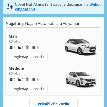
Novo! Naš AI asistent sada je dostupan na
Webu
i
WhatsAppu
Najjeftiniji Najam Automobila u Adiyaman
Mali
€9
/day
4
3
M
Pogledajte ponudu
Medium
€9
/day
5
5
M
Pogledajte ponudu
Prikaži više vozila