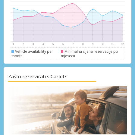
Vehicle availability per
Minimalna cijena rezervacije po
month
mjesecu
Zašto rezervirati s CarJet?
Posebni popusti
Pristupite ekskluzivnim ponudama naših
dobavljača