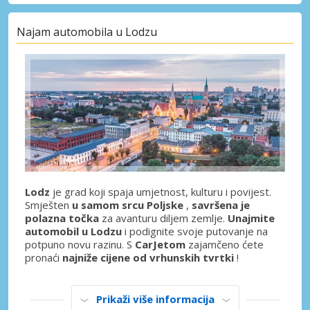
Najam automobila u Lodzu
Lodz
je grad koji spaja umjetnost, kulturu i povijest.
Smješten
u samom srcu Poljske
,
savršena je
polazna točka
za avanturu diljem zemlje.
Unajmite
automobil u Lodzu
i podignite svoje putovanje na
potpuno novu razinu. S
CarJetom
zajamčeno ćete
pronaći
najniže cijene od vrhunskih tvrtki
!
Prikaži više informacija