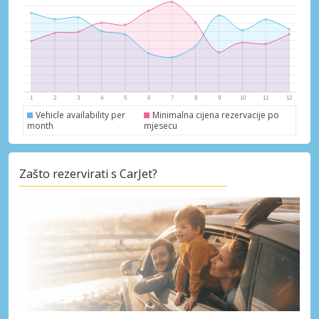
dobavljača
Prijava putem eLinka
Vehicle availability per
Minimalna cijena rezervacije po
month
mjesecu
Zašto rezervirati s CarJet?