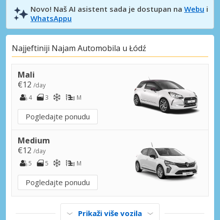
Novo! Naš AI asistent sada je dostupan na
Webu
i
WhatsAppu
Najjeftiniji Najam Automobila u Łódź
Mali
€12
/day
4
3
M
Pogledajte ponudu
Medium
€12
/day
5
5
M
Pogledajte ponudu
Prikaži više vozila