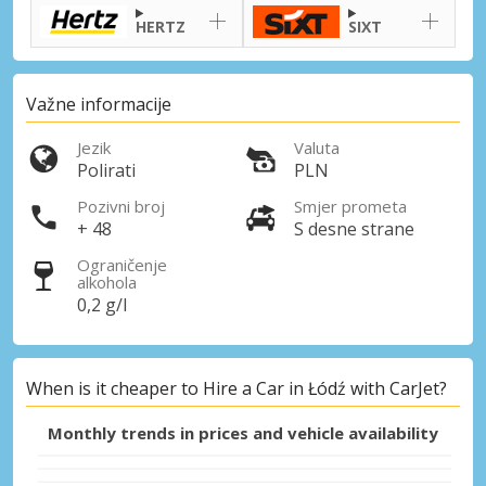
HERTZ
SIXT
Važne informacije
Jezik
Valuta
Polirati
PLN
Pozivni broj
Smjer prometa
+ 48
S desne strane
Ograničenje
alkohola
0,2 g/l
When is it cheaper to Hire a Car in Łódź with CarJet?
Monthly trends in prices and vehicle availability
Posebni popusti
Pristupite ekskluzivnim ponudama naših