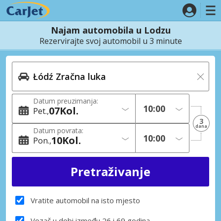
Najam automobila u Lodzu
Rezervirajte svoj automobil u 3 minute
Datum preuzimanja:
07
Kol.
Pet.
3
dana
Datum povrata:
10
Kol.
Pon.
Vratite automobil na isto mjesto
Vozač u dobi između 26 i 69 godina