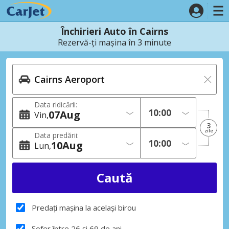
Închirieri Auto în Cairns
Rezervă-ți mașina în 3 minute
Data ridicării:
07
Aug
Vin
3
zile
Data predării:
10
Aug
Lun
Predați mașina la același birou
Șofer între 26 și 69 de ani