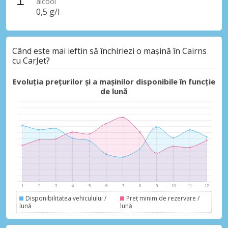
alcool
0,5 g/l
Economii de top
Când este mai ieftin să închiriezi o mașină în Cairns
cu CarJet?
Accesați ofertele exclusive ale
furnizorilor noștri
Evoluția prețurilor și a mașinilor disponibile în funcție
de lună
Autentificare cu eLink
Disponibilitatea vehiculului /
Preț minim de rezervare /
lună
lună