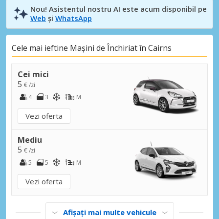
Nou! Asistentul nostru AI este acum disponibil pe
Web
și
WhatsApp
Cele mai ieftine Mașini de Închiriat în Cairns
Cei mici
5
€ /zi
4
3
M
Vezi oferta
Mediu
5
€ /zi
5
5
M
Vezi oferta
Afișați mai multe vehicule