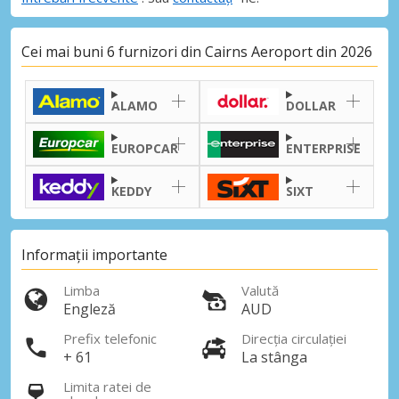
Cei mai buni 6 furnizori din Cairns Aeroport din 2026
ALAMO
DOLLAR
EUROPCAR
ENTERPRISE
KEDDY
SIXT
Informații importante
Limba
Valută
Engleză
AUD
Prefix telefonic
Direcția circulației
+ 61
La stânga
Limita ratei de