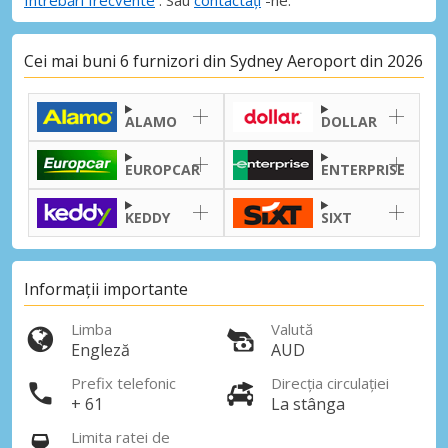
Cei mai buni 6 furnizori din Sydney Aeroport din 2026
ALAMO
DOLLAR
EUROPCAR
ENTERPRISE
KEDDY
SIXT
Informații importante
Limba
Valută
Engleză
AUD
Prefix telefonic
Direcția circulației
+ 61
La stânga
Limita ratei de