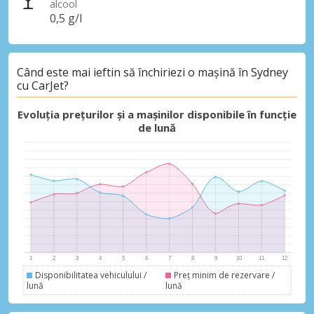
alcool
0,5 g/l
Economii de top
Când este mai ieftin să închiriezi o mașină în Sydney
Accesați ofertele exclusive ale
cu CarJet?
furnizorilor noștri
Evoluția prețurilor și a mașinilor disponibile în funcție
de lună
Autentificare cu eLink
Disponibilitatea vehiculului /
Preț minim de rezervare /
lună
lună