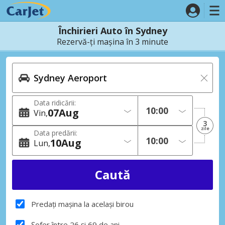
Închirieri Auto în Sydney
Rezervă-ți mașina în 3 minute
Data ridicării:
07
Aug
Vin
3
zile
Data predării:
10
Aug
Lun
Predați mașina la același birou
Șofer între 26 și 69 de ani