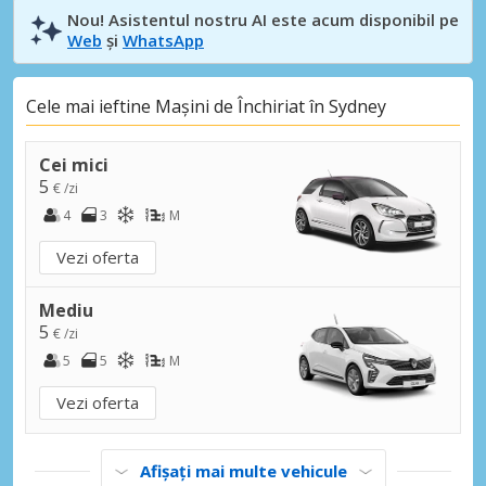
Nou! Asistentul nostru AI este acum disponibil pe
Web
și
WhatsApp
Cele mai ieftine Mașini de Închiriat în Sydney
Cei mici
5
€ /zi
4
3
M
Vezi oferta
Mediu
5
€ /zi
5
5
M
Vezi oferta
Afișați mai multe vehicule