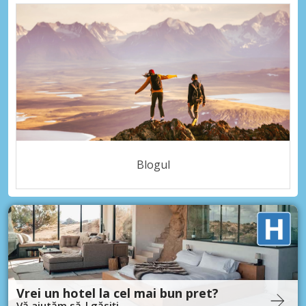
Blogul
Vrei un hotel la cel mai bun pret?
Vă ajutăm să-l găsiți