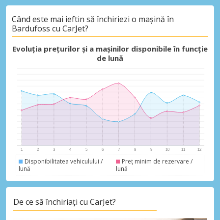
Când este mai ieftin să închiriezi o mașină în
Bardufoss cu CarJet?
Economii de top
Accesați ofertele exclusive ale
Evoluția prețurilor și a mașinilor disponibile în funcție
furnizorilor noștri
de lună
Autentificare cu eLink
Disponibilitatea vehiculului /
Preț minim de rezervare /
lună
lună
De ce să închiriați cu CarJet?