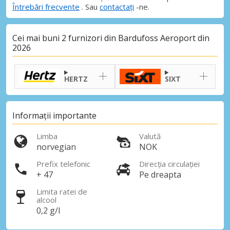
Întrebări frecvente
. Sau
contactați
-ne.
Cei mai buni 2 furnizori din Bardufoss Aeroport din
2026
HERTZ
SIXT
Informații importante
Limba
Valută
norvegian
NOK
Prefix telefonic
Direcția circulației
+ 47
Pe dreapta
Limita ratei de
alcool
0,2 g/l