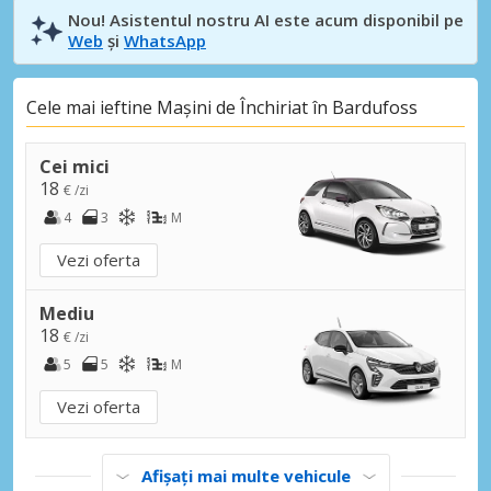
Nou! Asistentul nostru AI este acum disponibil pe
Web
și
WhatsApp
Cele mai ieftine Mașini de Închiriat în Bardufoss
Cei mici
18
€ /zi
4
3
M
Vezi oferta
Mediu
18
€ /zi
5
5
M
Vezi oferta
Afișați mai multe vehicule