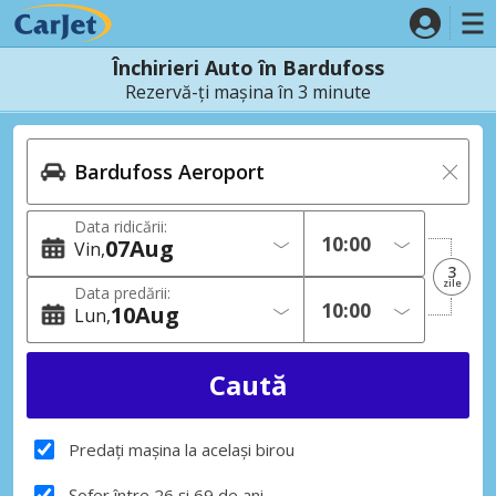
Închirieri Auto în Bardufoss
Rezervă-ți mașina în 3 minute
Data ridicării:
07
Aug
Vin
3
zile
Data predării:
10
Aug
Lun
Predați mașina la același birou
Șofer între 26 și 69 de ani