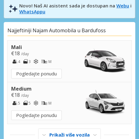
Novo! Naš AI asistent sada je dostupan na
Webu
i
WhatsAppu
Najjeftiniji Najam Automobila u Bardufoss
Mali
€18
/day
4
3
M
Pogledajte ponudu
Medium
€18
/day
5
5
M
Pogledajte ponudu
Prikaži više vozila