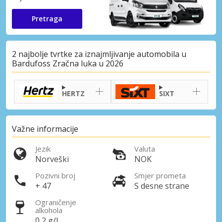
Pretraga
2 najbolje tvrtke za iznajmljivanje automobila u
Bardufoss Zračna luka u 2026
HERTZ
SIXT
Važne informacije
Jezik
Valuta
Norveški
NOK
Pozivni broj
Smjer prometa
+ 47
S desne strane
Ograničenje
alkohola
0,2 g/l