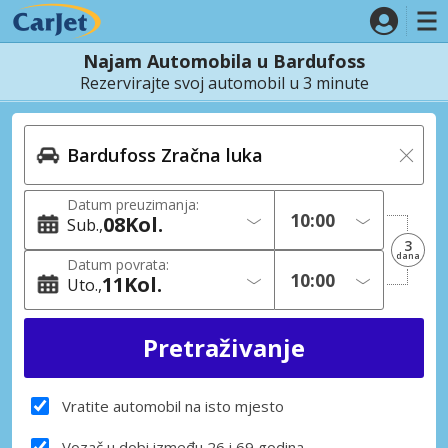
Najam Automobila u Bardufoss
Rezervirajte svoj automobil u 3 minute
Datum preuzimanja:
08
Kol.
Sub.
3
dana
Datum povrata:
11
Kol.
Uto.
Vratite automobil na isto mjesto
Vozač u dobi između 26 i 69 godina