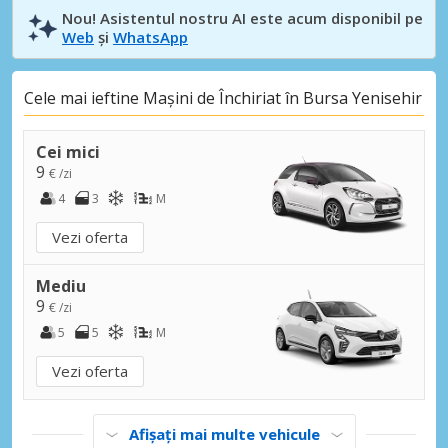
Nou! Asistentul nostru AI este acum disponibil pe
Web
și
WhatsApp
Cele mai ieftine Mașini de Închiriat în Bursa Yenisehir
Cei mici
9
€ /zi
4
3
M
Vezi oferta
Mediu
9
€ /zi
5
5
M
Vezi oferta
Afișați mai multe vehicule