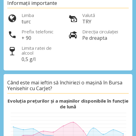
Informații importante
Limba
Valută
turc
TRY
Prefix telefonic
Direcția circulației
+ 90
Pe dreapta
Limita ratei de
alcool
0,5 g/l
Când este mai ieftin să închiriezi o mașină în Bursa
Yenisehir cu CarJet?
Evoluția prețurilor și a mașinilor disponibile în funcție
de lună
Economii de top
Accesați ofertele exclusive ale
furnizorilor noștri