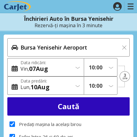
Închirieri Auto în Bursa Yenisehir
Rezervă-ți mașina în 3 minute
Data ridicării:
07
Aug
Vin
3
zile
Data predării:
10
Aug
Lun
Predați mașina la același birou
Șofer între 26 și 69 de ani