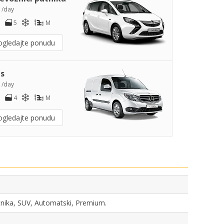
7
/day
5
M
ogledajte ponudu
s
3
/day
4
M
ogledajte ponudu
utnika, SUV, Automatski, Premium.