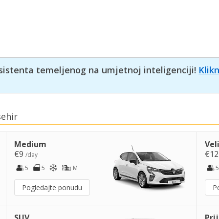
sistenta temeljenog na umjetnoj inteligenciji!
Klik
sehir
Medium
Vel
€9
€1
/day
5
5
M
5
Pogledajte ponudu
P
SUV
Pri