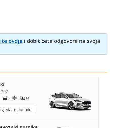
nite ovdje
i dobit ćete odgovore na svoja
iki
2
/day
5
M
ogledajte ponudu
jevoznici putnika