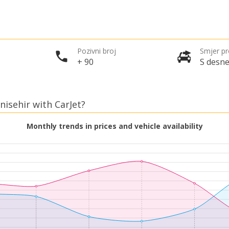
Pozivni broj
Smjer p
+ 90
S desne
nisehir with CarJet?
Monthly trends in prices and vehicle availability