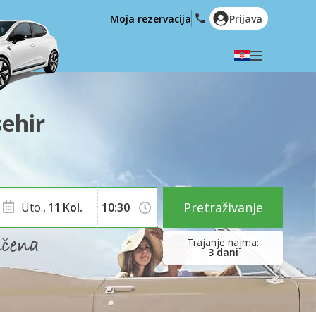
Moja rezervacija
Prijava
Odaberite svoj jezik
English
Español
ehir
Deutsch
Français
Italiano
Nederlands
Português
English (US)
Polski
Türkçe
Pretraživanje
Uto.,
11
Kol.
Română
Ελληνικά
Русский
Hrvatski
3
dani
العربية