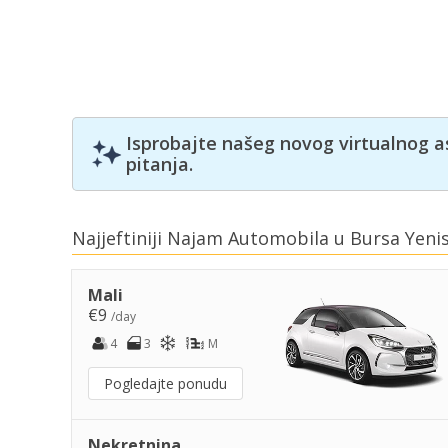
Isprobajte našeg novog virtualnog a
pitanja.
Najjeftiniji Najam Automobila u Bursa Yeni
Mali
€9
/day
4
3
M
Pogledajte ponudu
Nekretnina