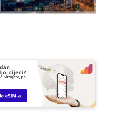
zdan
joj cijeni?
d putujete, po
de eSIM-a