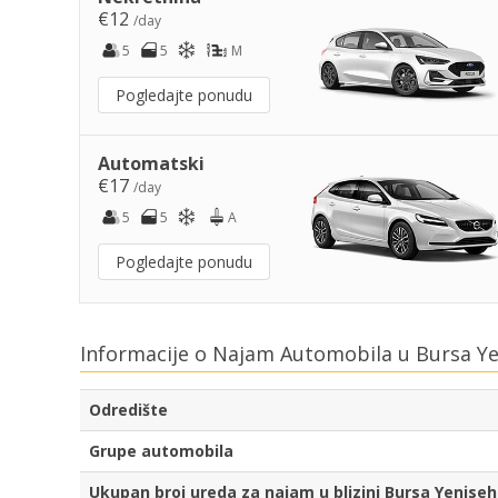
€12
/day
5
5
M
Pogledajte ponudu
Automatski
€17
/day
5
5
A
Pogledajte ponudu
Informacije o Najam Automobila u Bursa Ye
Odredište
Grupe automobila
Ukupan broj ureda za najam u blizini Bursa Yeniseh