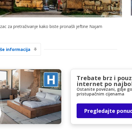
azac za pretraživanje kako biste pronašli jeftine Najam
iše informacija
Posebni popusti
Pristupite ekskluzivnim ponudama naših
dobavljača
Trebate brz i pou
internet po najbol
Ostanite povezani, gdje go
Prijava putem eLinka
pristupačnim cijenama
Pregledajte ponu