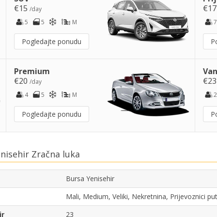
€15
€1
/day
5
5
M
7
Pogledajte ponudu
P
Premium
Van
€20
€2
/day
4
5
M
2
Pogledajte ponudu
P
nisehir Zračna luka
Bursa Yenisehir
Mali, Medium, Veliki, Nekretnina, Prijevoznici p
ir
23