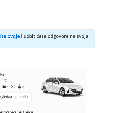
nite ovdje
i dobit ćete odgovore na svoja
iki
5
/day
4
A
ogledajte ponudu
jevoznici putnika