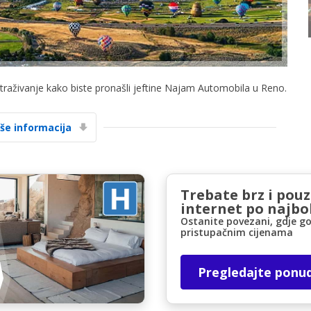
etraživanje kako biste pronašli jeftine Najam Automobila u Reno.
Posebni popusti
iše informacija
Pristupite ekskluzivnim ponudama naših
dobavljača
Trebate brz i pou
internet po najbol
Prijava putem eLinka
Ostanite povezani, gdje go
pristupačnim cijenama
Pregledajte ponu