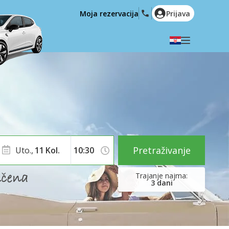
Moja rezervacija
Prijava
Odaberite svoj jezik
English
Español
Deutsch
Français
Italiano
Nederlands
Português
English (US)
Polski
Türkçe
Pretraživanje
Uto.,
11
Kol.
Română
Ελληνικά
Русский
Hrvatski
3
dani
العربية