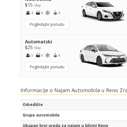
$15
/day
4
4
A
Pogledajte ponudu
Automatski
$25
/day
5
4
A
Pogledajte ponudu
Informacije o Najam Automobila u Reno Zr
Odredište
Grupe automobila
Ukupan broj ureda za najam u blizini Reno