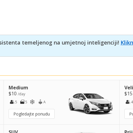
sistenta temeljenog na umjetnoj inteligenciji!
Klik
Medium
Vel
$10
$1
/day
5
5
A
4
Pogledajte ponudu
P
SUV
Pri