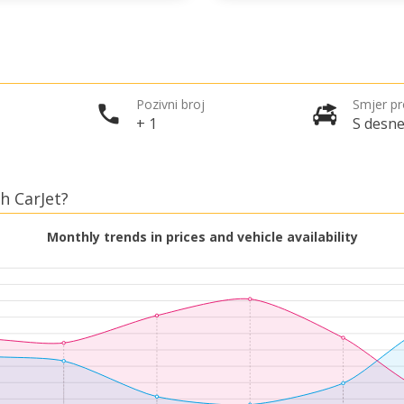
Pozivni broj
Smjer p
+ 1
S desne
h CarJet?
Monthly trends in prices and vehicle availability