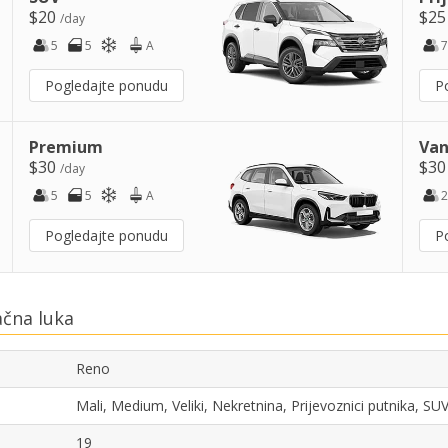
$20
$2
/day
5
5
A
7
Pogledajte ponudu
P
Premium
Van
$30
$3
/day
5
5
A
2
Pogledajte ponudu
P
ačna luka
Reno
Mali, Medium, Veliki, Nekretnina, Prijevoznici putnika, S
19