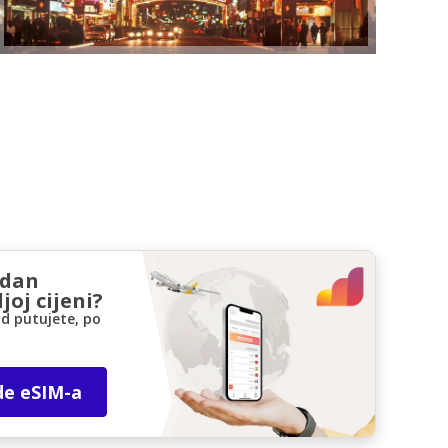
zdan
joj cijeni?
d putujete, po
de eSIM-a