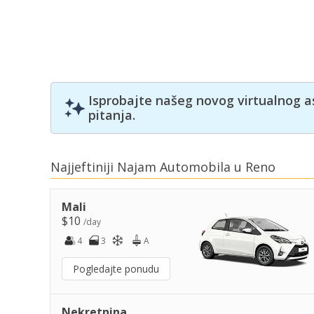
Isprobajte našeg novog virtualnog a
pitanja.
Najjeftiniji Najam Automobila u Reno
Mali
$10
/day
4
3
A
Pogledajte ponudu
Nekretnina