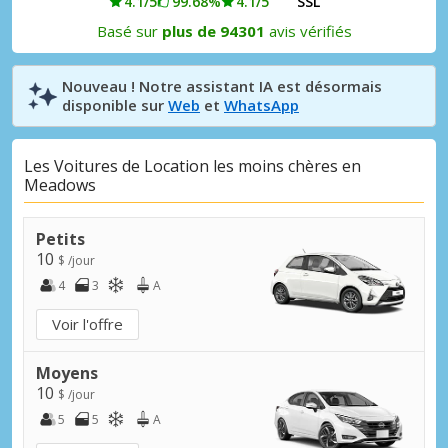
4.1/5
99.68%
4.1/5
SSL
Basé sur
plus de 94301
avis vérifiés
Nouveau ! Notre assistant IA est désormais
disponible sur
Web
et
WhatsApp
Les Voitures de Location les moins chères en
Meadows
Petits
10
$ /jour
4
3
A
Voir l'offre
Moyens
10
$ /jour
5
5
A