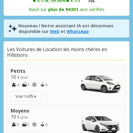
4.1/5
99.68%
4.1/5
SSL
Basé sur
plus de 94301
avis vérifiés
Nouveau ! Notre assistant IA est désormais
disponible sur
Web
et
WhatsApp
Les Voitures de Location les moins chères en
Hillsboro
Petits
10
$ /jour
4
3
A
Voir l'offre
Moyens
10
$ /jour
5
5
A