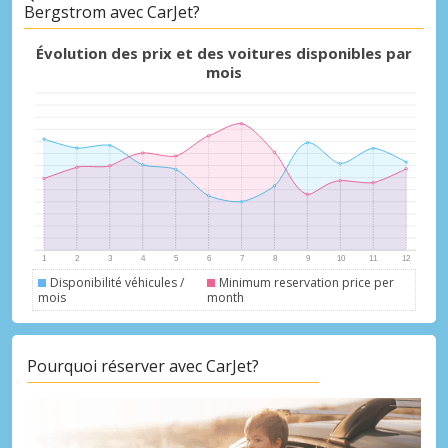
Bergstrom avec CarJet?
Évolution des prix et des voitures disponibles par
mois
Promotions spéciales
Accédez à toutes vos réservations en un
seul endroit
Se connecter avec eLink
Disponibilité véhicules /
Minimum reservation price per
mois
month
Pourquoi réserver avec CarJet?