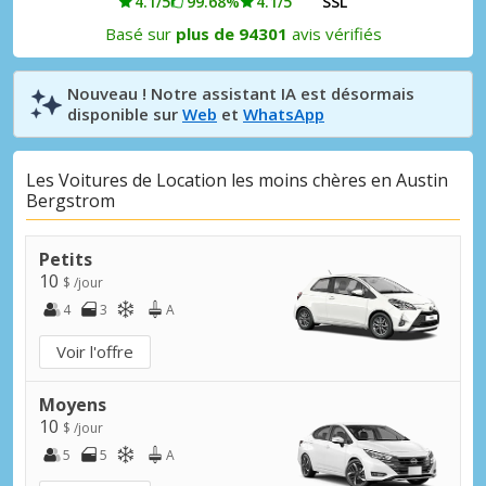
4.1/5
99.68%
4.1/5
SSL
Basé sur
plus de 94301
avis vérifiés
Nouveau ! Notre assistant IA est désormais
disponible sur
Web
et
WhatsApp
Les Voitures de Location les moins chères en Austin
Bergstrom
Petits
10
$ /jour
4
3
A
Voir l'offre
Moyens
10
$ /jour
5
5
A