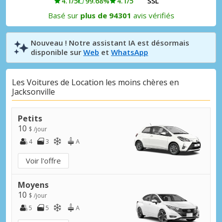
4.1/5
99.68%
4.1/5
SSL
Basé sur
plus de 94301
avis vérifiés
Nouveau ! Notre assistant IA est désormais
disponible sur
Web
et
WhatsApp
Les Voitures de Location les moins chères en
Jacksonville
Petits
10
$ /jour
4
3
A
Voir l'offre
Moyens
10
$ /jour
5
5
A