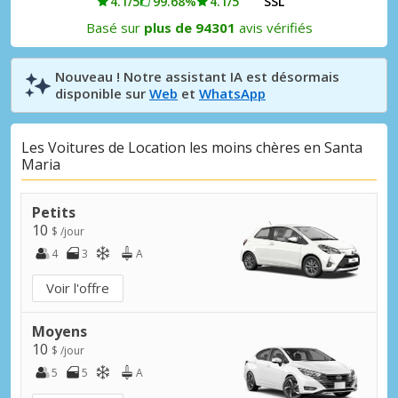
4.1/5
99.68%
4.1/5
SSL
Basé sur
plus de 94301
avis vérifiés
Nouveau ! Notre assistant IA est désormais
disponible sur
Web
et
WhatsApp
Les Voitures de Location les moins chères en Santa
Maria
Petits
10
$ /jour
4
3
A
Voir l'offre
Moyens
10
$ /jour
5
5
A