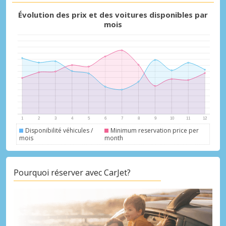
Évolution des prix et des voitures disponibles par
mois
Promotions spéciales
Accédez à toutes vos réservations en un
seul endroit
Se connecter avec eLink
Disponibilité véhicules /
Minimum reservation price per
mois
month
Pourquoi réserver avec CarJet?