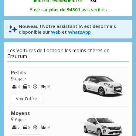
4.1/5
99.68%
4.1/5
SSL
Basé sur
plus de 94301
avis vérifiés
Nouveau ! Notre assistant IA est désormais
disponible sur
Web
et
WhatsApp
Les Voitures de Location les moins chères en
Erzurum
Petits
9
€ /jour
4
3
M
Voir l'offre
Moyens
9
€ /jour
5
5
M