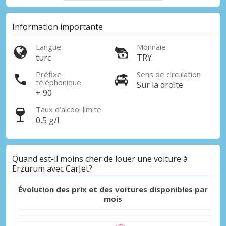
Information importante
Langue
Monnaie
turc
TRY
Préfixe
Sens de circulation
téléphonique
Sur la droite
+ 90
Taux d’alcool limite
Promotions spéciales
0,5 g/l
Accédez à toutes vos réservations en un
seul endroit
Quand est-il moins cher de louer une voiture à
Erzurum avec CarJet?
Se connecter avec eLink
Évolution des prix et des voitures disponibles par
mois