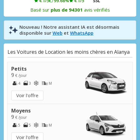
4.1/5
99.68%
4.1/5
SSL
Basé sur
plus de 94301
avis vérifiés
Nouveau ! Notre assistant IA est désormais
disponible sur
Web
et
WhatsApp
Les Voitures de Location les moins chères en Alanya
Petits
9
€ /jour
4
3
M
Voir l'offre
Moyens
9
€ /jour
5
5
M
Voir l'offre