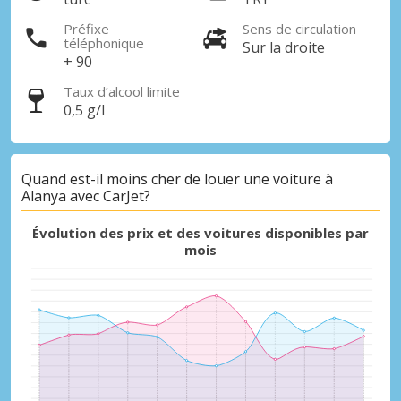
Préfixe
Sens de circulation
téléphonique
Sur la droite
+ 90
Taux d’alcool limite
0,5 g/l
Promotions spéciales
Accédez à toutes vos réservations en un
Quand est-il moins cher de louer une voiture à
seul endroit
Alanya avec CarJet?
Évolution des prix et des voitures disponibles par
mois
Se connecter avec eLink