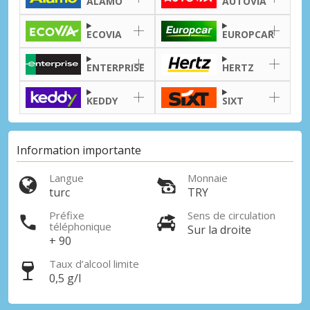
ALAMO
AUTOVIA
ECOVIA
EUROPCAR
ENTERPRISE
HERTZ
KEDDY
SIXT
Information importante
Langue
Monnaie
turc
TRY
Préfixe
Sens de circulation
téléphonique
Sur la droite
+ 90
Taux d’alcool limite
0,5 g/l