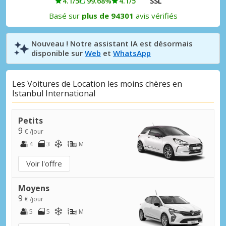
4.1/5
99.68%
4.1/5
SSL
Basé sur
plus de 94301
avis vérifiés
Nouveau ! Notre assistant IA est désormais
disponible sur
Web
et
WhatsApp
Les Voitures de Location les moins chères en
Istanbul International
Petits
9
€ /jour
4
3
M
Voir l'offre
Moyens
9
€ /jour
5
5
M