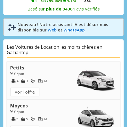
4.1/5
99.68%
4.1/5
SSL
Basé sur
plus de 94301
avis vérifiés
Nouveau ! Notre assistant IA est désormais
disponible sur
Web
et
WhatsApp
Les Voitures de Location les moins chères en
Gaziantep
Petits
9
€ /jour
4
3
M
Voir l'offre
Moyens
9
€ /jour
5
5
M