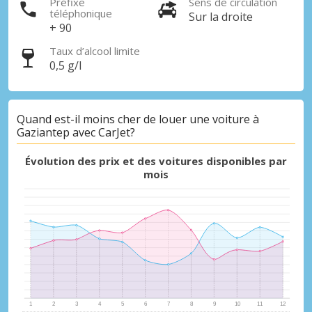
Préfixe
Sens de circulation
téléphonique
Sur la droite
+ 90
Taux d’alcool limite
0,5 g/l
Promotions spéciales
Quand est-il moins cher de louer une voiture à
Accédez à toutes vos réservations en un
Gaziantep avec CarJet?
seul endroit
Évolution des prix et des voitures disponibles par
mois
Se connecter avec eLink