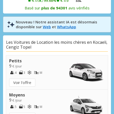
4.1/5
99.68%
4.1/5
SSL
Basé sur
plus de 94301
avis vérifiés
Nouveau ! Notre assistant IA est désormais
disponible sur
Web
et
WhatsApp
Les Voitures de Location les moins chères en Kocaeli,
Cengiz Topel
Petits
9
€ /jour
4
3
M
Voir l'offre
Moyens
9
€ /jour
5
5
M