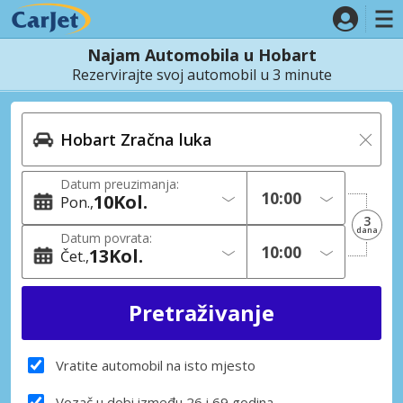
Najam Automobila u Hobart
Rezervirajte svoj automobil u 3 minute
Datum preuzimanja:
10
Kol.
Pon.
3
dana
Datum povrata:
13
Kol.
Čet.
Vratite automobil na isto mjesto
Vozač u dobi između 26 i 69 godina