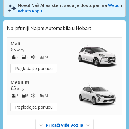
Novo! Naš AI asistent sada je dostupan na
Webu
i
WhatsAppu
Najjeftiniji Najam Automobila u Hobart
Mali
€5
/day
4
3
M
Pogledajte ponudu
Medium
€5
/day
5
5
M
Pogledajte ponudu
Prikaži više vozila