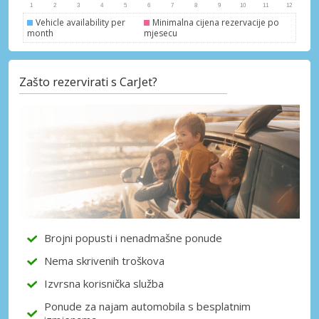
Vehicle availability per
Minimalna cijena rezervacije po
month
mjesecu
Posebni popusti
Zašto rezervirati s CarJet?
Pristupite ekskluzivnim ponudama naših
dobavljača
Prijava putem eLinka
Brojni popusti i nenadmašne ponude
Nema skrivenih troškova
Izvrsna korisnička služba
Ponude za najam automobila s besplatnim