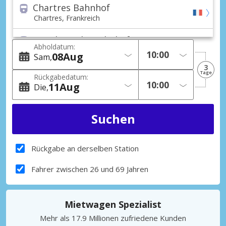
Chartres Bahnhof
Chartres, Frankreich
Korsika, Calvi Bahnhof
Abholdatum:
Korsika, Calvi, Frankreich
08
Aug
Sam
3
Korsika, Ajaccio (Alle gebeiche)
Tage
Rückgabedatum:
Korsika, Ajaccio, Frankreich
11
Aug
Die
Korsika, Bastia (Alle gebeiche)
Korsika, Bastia, Frankreich
Korsika, Calvi (Alle gebeiche)
Korsika, Calvi, Frankreich
Rückgabe an derselben Station
Chartres Stadt
Fahrer zwischen 26 und 69 Jahren
Chartres, Frankreich
Korsika, Ajaccio Les Cannes
Mietwagen Spezialist
Korsika, Ajaccio Les Cannes, Frankreich
Mehr als 17.9 Millionen zufriedene Kunden