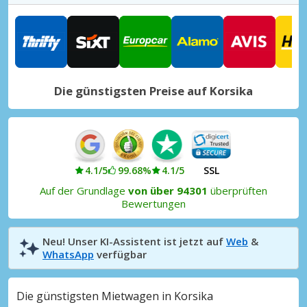
Korsika, Ajaccio Mezzavia
Korsika, Ajaccio Mezzavia, Frankreich
Korsika, Corte Stadt
Korsika, Corte, Frankreich
Die günstigsten Preise auf Korsika
Korsika, Ghisonaccia Stadt
Korsika, Ghisonaccia, Frankreich
Korsika, Porticcio Stadt
Korsika, Porticcio, Frankreich
4.1/5
99.68%
4.1/5
SSL
Korsika, Porto Vecchio Stadt
Auf der Grundlage
von über 94301
überprüften
Korsika, Porto Vecchio, Frankreich
Bewertungen
Korsika, Sari Solenzara Stadt
Neu! Unser KI-Assistent ist jetzt auf
Web
&
Korsika, Sari Solenzara, Frankreich
WhatsApp
verfügbar
Die günstigsten Mietwagen in Korsika