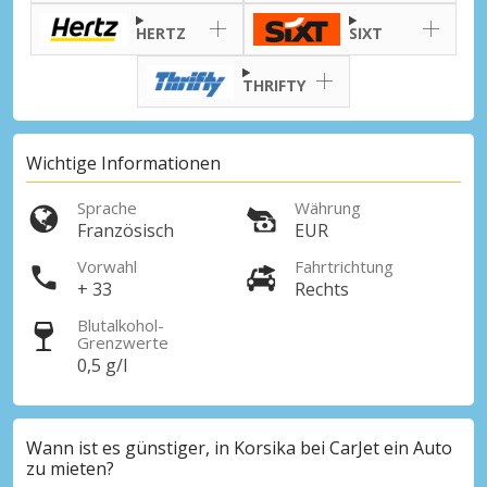
HERTZ
SIXT
Top-Ersparnisses
THRIFTY
Erhalten Sie Zugang zu exklusiven
Partnerangeboten
Wichtige Informationen
Sprache
Währung
Mit eLink anmelden
Französisch
EUR
Vorwahl
Fahrtrichtung
+ 33
Rechts
Blutalkohol-
Grenzwerte
0,5 g/l
Wann ist es günstiger, in Korsika bei CarJet ein Auto
zu mieten?