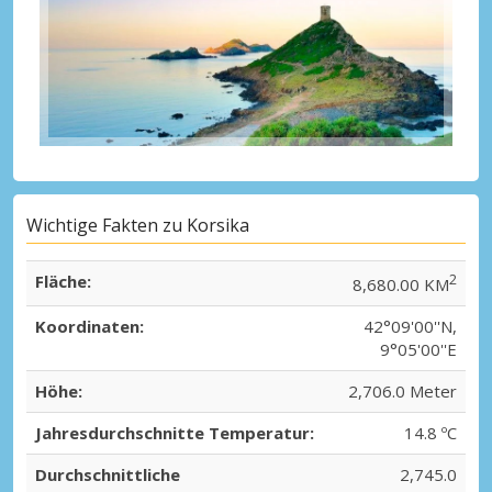
Wichtige Fakten zu Korsika
Fläche:
2
8,680.00 KM
Koordinaten:
42°09'00''N,
9°05'00''E
Höhe:
2,706.0 Meter
Jahresdurchschnitte Temperatur:
14.8 ºC
Durchschnittliche
2,745.0