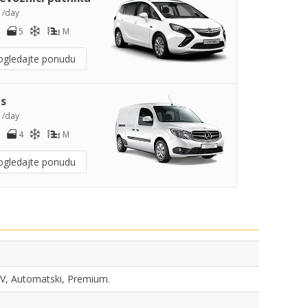
2
/day
5
M
ogledajte ponudu
s
4
/day
4
M
ogledajte ponudu
SUV, Automatski, Premium.