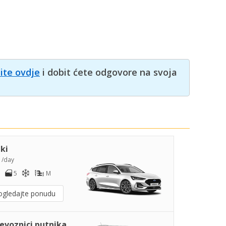
nite ovdje
i dobit ćete odgovore na svoja
iki
8
/day
5
M
ogledajte ponudu
jevoznici putnika