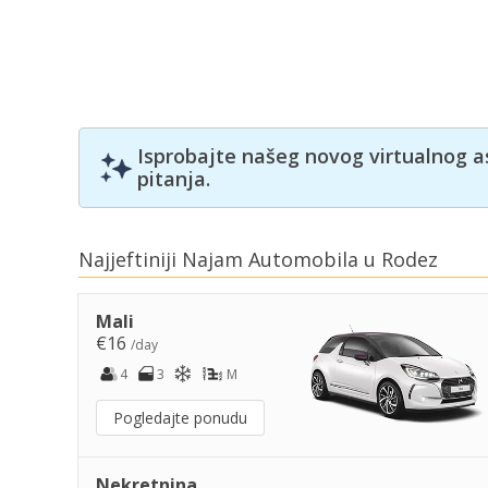
Isprobajte našeg novog virtualnog a
pitanja.
Najjeftiniji Najam Automobila u Rodez
Mali
€16
/day
4
3
M
Pogledajte ponudu
Nekretnina