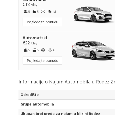
€18
/day
5
5
M
Pogledajte ponudu
Automatski
€22
/day
5
5
A
Pogledajte ponudu
Informacije o Najam Automobila u Rodez Z
Odredište
Grupe automobila
Ukupan broj ureda za najam u blizini Rodez