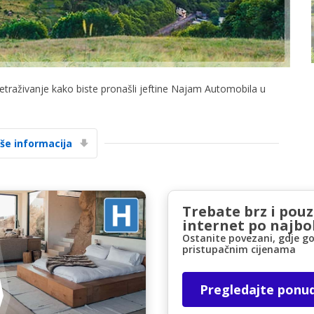
retraživanje kako biste pronašli jeftine Najam Automobila u
Posebni popusti
Pristupite ekskluzivnim ponudama naših
iše informacija
dobavljača
Trebate brz i pou
Prijava putem eLinka
internet po najbol
Ostanite povezani, gdje go
pristupačnim cijenama
Pregledajte ponu