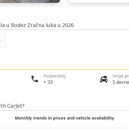
ila u Rodez Zračna luka u 2026
Pozivni broj
Smjer p
+ 33
S desne
th CarJet?
Monthly trends in prices and vehicle availability