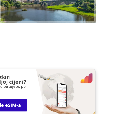
zdan
joj cijeni?
d putujete, po
de eSIM-a