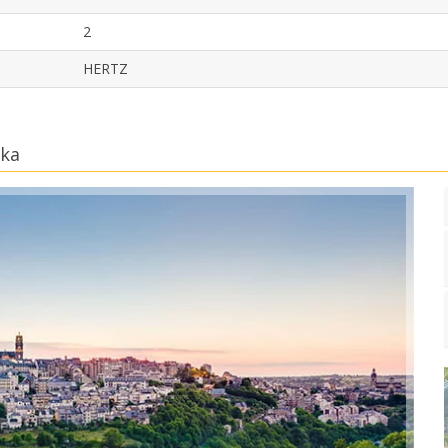
2
HERTZ
uka