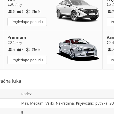
€20
€2
/day
5
5
M
7
Pogledajte ponudu
P
Premium
Van
€24
€2
/day
4
5
M
2
Pogledajte ponudu
P
račna luka
Rodez
Mali, Medium, Veliki, Nekretnina, Prijevoznici putnika, 
5