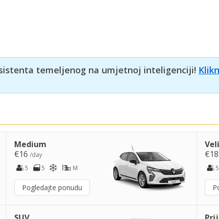
sistenta temeljenog na umjetnoj inteligenciji!
Klik
Medium
Vel
€16
€1
/day
5
5
M
5
Pogledajte ponudu
P
SUV
Pri