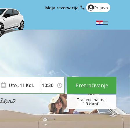
Moja rezervacija
Prijava
Odaberite svoj jezik
English
Español
Deutsch
Français
Italiano
Nederlands
Português
English (US)
Polski
Türkçe
Pretraživanje
Uto.,
11
Kol.
Română
Ελληνικά
Русский
Hrvatski
3
dani
العربية