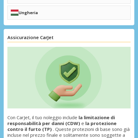
+ Destinazioni Sudafrica
+ Destinazioni Svizzera
Linköping (LPI)
Istanbul
Arvidsjaur (AJR)
Antalya (AYT)
+ Destinazioni Tunisia
Ungheria
Istanbul Internazionale (IST)
Smirne (ADB)
+ Destinazioni Svezia
Istanbul Sabiha Gokcen (SAW)
Budapest (BUD)
Dalaman (DLM)
Debrecen (DEB)
Kayseri (ASR)
Pécs (PEV)
Bodrum (BJV)
Assicurazione CarJet
Ankara (ESB)
Trebisonda (TZX)
+ Destinazioni Ungheria
Gaziantep (GZT)
Nevşehir (NAV)
Samsun (SZF)
Konya (KYA)
+ Destinazioni Turchia
Con CarJet, il tuo noleggio include
la limitazione di
responsabilità per danni (CDW)
e
la protezione
contro il furto (TP)
. Queste protezioni di base sono già
incluse nel prezzo finale e solitamente sono soggette a