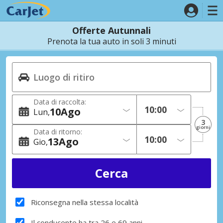
Offerte Autunnali
Prenota la tua auto in soli 3 minuti
Data di raccolta:
10
Ago
Lun
3
giorni
Data di ritorno:
13
Ago
Gio
Riconsegna nella stessa località
Il conducente ha tra 26 e 69 anni