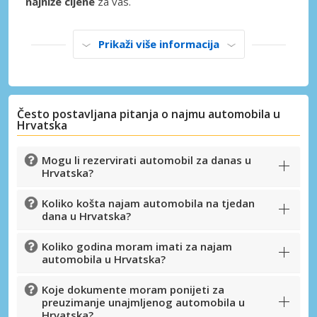
najniže cijene
za vas.
Prikaži više informacija
Često postavljana pitanja o najmu automobila u
Hrvatska
Mogu li rezervirati automobil za danas u
Hrvatska?
Koliko košta najam automobila na tjedan
dana u Hrvatska?
Koliko godina moram imati za najam
automobila u Hrvatska?
Posebni popusti
Pristupite ekskluzivnim ponudama naših
Koje dokumente moram ponijeti za
preuzimanje unajmljenog automobila u
dobavljača
Hrvatska?