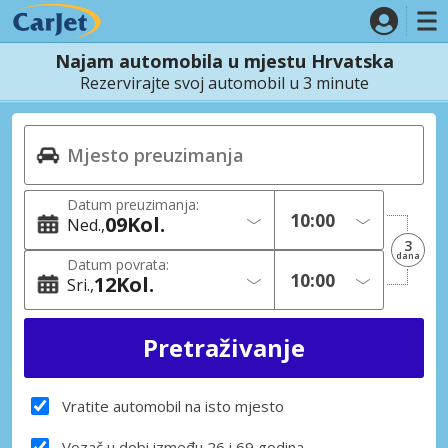
Najam automobila u mjestu Hrvatska
Rezervirajte svoj automobil u 3 minute
Datum preuzimanja:
09
Kol.
Ned.
3
dana
Datum povrata:
12
Kol.
Sri.
Vratite automobil na isto mjesto
Vozač u dobi između 26 i 69 godina