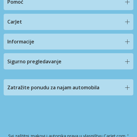
Pomoć
CarJet
Informacije
Sigurno pregledavanje
Zatražite ponudu za najam automobila
Svi zaštitni znakovi i autorska prava u vlasništvu CarJet.com ¦