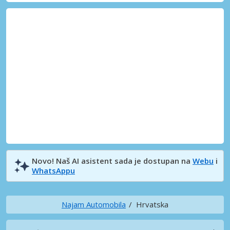
Novo! Naš AI asistent sada je dostupan na
Webu
i
WhatsAppu
Najam Automobila
Hrvatska