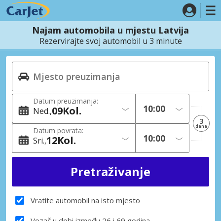
Najam automobila u mjestu Latvija
Rezervirajte svoj automobil u 3 minute
Datum preuzimanja:
09
Kol.
Ned.
3
dana
Datum povrata:
12
Kol.
Sri.
Vratite automobil na isto mjesto
Vozač u dobi između 26 i 69 godina