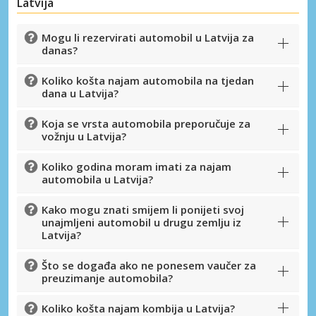
Latvija
Mogu li rezervirati automobil u Latvija za
danas?
Koliko košta najam automobila na tjedan
dana u Latvija?
Koja se vrsta automobila preporučuje za
vožnju u Latvija?
Koliko godina moram imati za najam
automobila u Latvija?
Posebni popusti
Kako mogu znati smijem li ponijeti svoj
Pristupite ekskluzivnim ponudama naših
unajmljeni automobil u drugu zemlju iz
dobavljača
Latvija?
Što se događa ako ne ponesem vaučer za
preuzimanje automobila?
Prijava putem eLinka
Koliko košta najam kombija u Latvija?