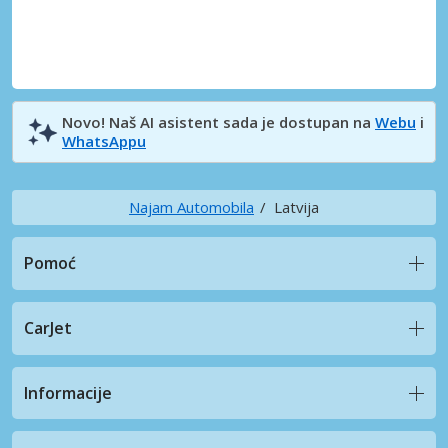
Novo! Naš AI asistent sada je dostupan na
Webu
i
WhatsAppu
Najam Automobila
Latvija
Pomoć
CarJet
Informacije