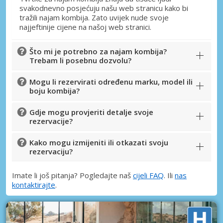
svakodnevno posjećuju našu web stranicu kako bi
tražili najam kombija. Zato uvijek nude svoje
najjeftinije cijene na našoj web stranici.
Posebni popusti
Što mi je potrebno za najam kombija?
Pristupite ekskluzivnim ponudama naših
Trebam li posebnu dozvolu?
dobavljača
Mogu li rezervirati određenu marku, model ili
boju kombija?
Gdje mogu provjeriti detalje svoje
Prijava putem eLinka
rezervacije?
Kako mogu izmijeniti ili otkazati svoju
rezervaciju?
Imate li još pitanja? Pogledajte naš
cijeli FAQ
. Ili
nas
kontaktirajte
.