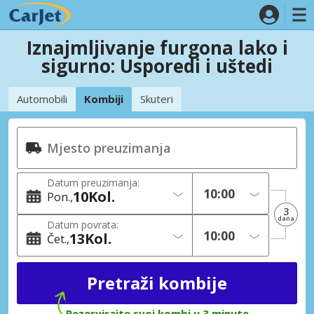
Iznajmljivanje furgona lako i
sigurno: Usporedi i uštedi
Automobili
Kombiji
Skuteri
Datum preuzimanja:
10
Kol.
Pon.
3
dana
Datum povrata:
13
Kol.
Čet.
Rezervirajte svoj kombi u 3 minute