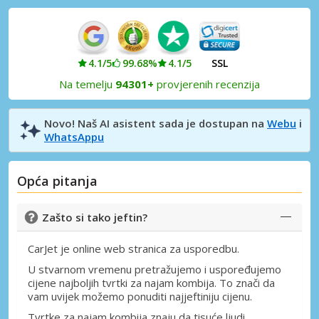
4.1/5
99.68%
4.1/5
SSL
Na temelju
94301+
provjerenih recenzija
Novo! Naš AI asistent sada je dostupan na
Webu
i
WhatsAppu
Opća pitanja
Zašto si tako jeftin?
CarJet je online web stranica za usporedbu.
U stvarnom vremenu pretražujemo i uspoređujemo
cijene najboljih tvrtki za najam kombija. To znači da
vam uvijek možemo ponuditi najjeftiniju cijenu.
Tvrtke za najam kombija znaju da tisuće ljudi