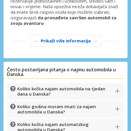
rezervacije jednostavnim i učinkovitim, štedeći vam i
novac i vrijeme. Naša opsežna mreža dobavljača znači
da imate širok raspon vozila koje možete izabrati,
osiguravajući
da pronađete savršen automobil za
svoju avanturu
.
Prikaži više informacija
Često postavljana pitanja o najmu automobila u
Danska
Koliko košta najam automobila na tjedan
dana u Danska?
Koliko godina moram imati za najam
automobila u Danska?
Koliko košta najam automatskog
Posebni popusti
automobila u Danska?