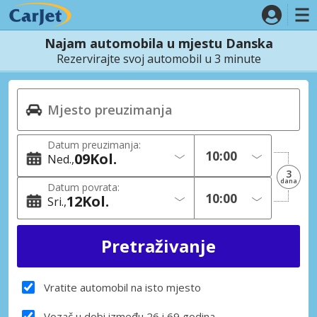
Najam automobila u mjestu Danska
Rezervirajte svoj automobil u 3 minute
Datum preuzimanja:
09
Kol.
Ned.
3
dana
Datum povrata:
12
Kol.
Sri.
Vratite automobil na isto mjesto
Vozač u dobi između 26 i 69 godina