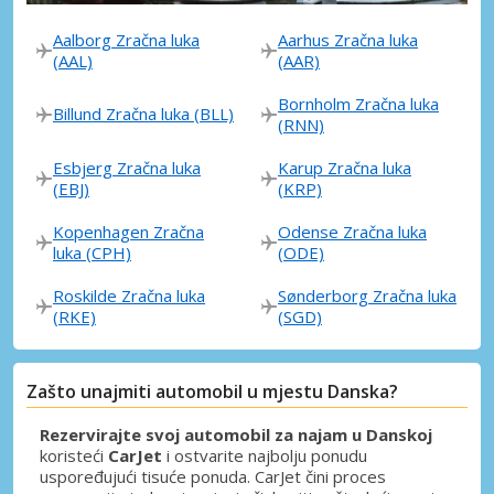
Aalborg Zračna luka
Aarhus Zračna luka
(AAL)
(AAR)
Bornholm Zračna luka
Billund Zračna luka (BLL)
(RNN)
Esbjerg Zračna luka
Karup Zračna luka
(EBJ)
(KRP)
Kopenhagen Zračna
Odense Zračna luka
luka (CPH)
(ODE)
Roskilde Zračna luka
Sønderborg Zračna luka
(RKE)
(SGD)
Zašto unajmiti automobil u mjestu Danska?
Rezervirajte svoj automobil za najam u Danskoj
koristeći
CarJet
i ostvarite najbolju ponudu
uspoređujući tisuće ponuda. CarJet čini proces