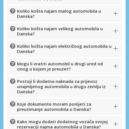
Pristupite ekskluzivnim ponudama naših
dobavljača
Koliko košta najam malog automobila u
Danska?
Koliko košta najam velikog automobila u
Danska?
Prijava putem eLinka
Koliko košta najam električnog automobila u
Danska?
Mogu li vratiti automobil u drugi ured od
onog u kojem je preuzet?
Postoji li dodatna naknada za prijevoz
unajmljenog automobila u drugu zemlju iz
Danska?
Koje dokumente moram ponijeti za
preuzimanje automobila u Danska?
Kako mogu dodati dodatnog vozača svojoj
rezervaciji najma automobila u Danska?