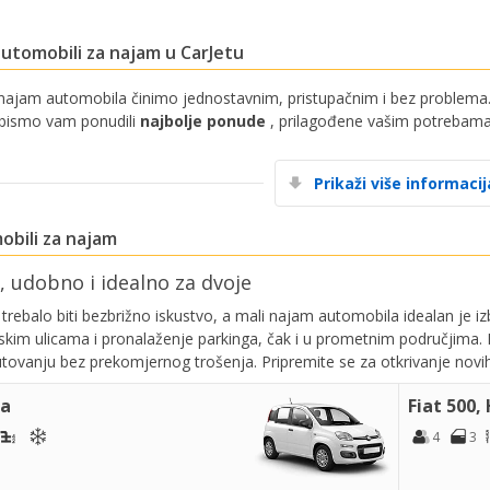
utomobili za najam u CarJetu
najam automobila činimo jednostavnim, pristupačnim i bez problema.
 bismo vam ponudili
najbolje ponude
, prilagođene vašim potrebama 
Prikaži više informacij
obili za najam
, udobno i idealno za dvoje
 trebalo biti bezbrižno iskustvo, a mali najam automobila idealan je i
skim ulicama i pronalaženje parkinga, čak i u prometnim područjima. 
utovanju bez prekomjernog trošenja. Pripremite se za otkrivanje novi
da
Fiat 500,
4
3