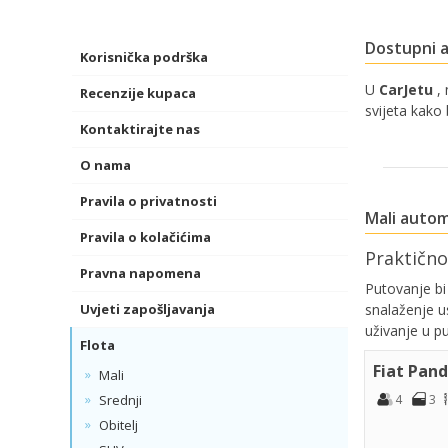
Dostupni a
Korisnička podrška
U
CarJetu
, 
Recenzije kupaca
svijeta kako
Kontaktirajte nas
O nama
Pravila o privatnosti
Mali autom
Pravila o kolačićima
Praktično
Pravna napomena
Putovanje bi
snalaženje u
Uvjeti zapošljavanja
uživanje u p
Flota
Fiat Pan
Mali
4
3
Srednji
Obitelj