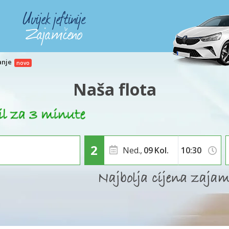
anje
Naša flota
Ned.,
09
Kol.