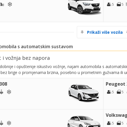
5
5
Prikaži više vozila
omobila s automatskim sustavom
Posebni popusti
Pristupite ekskluzivnim ponudama naših
 i vožnja bez napora
dobavljača
udobnije i opuštenije iskustvo vožnje, najam automobila s automatskim
 bez brige o promjenama brzina, posebno u prometnim gužvama ili 
308
Peugeot 
Prijava putem eLinka
5
5
Volkswag
5
5