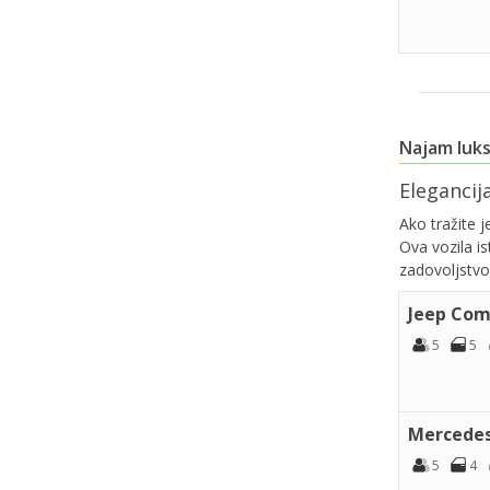
Najam luk
Elegancij
Ako tražite 
Ova vozila i
zadovoljstvo
Jeep Com
5
5
Mercedes
5
4