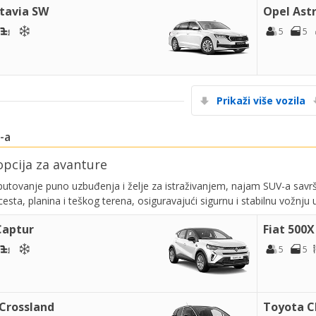
tavia SW
Opel Ast
5
5
Prikaži više vozila
-a
opcija za avanture
putovanje puno uzbuđenja i želje za istraživanjem, najam SUV-a sav
esta, planina i teškog terena, osiguravajući sigurnu i stabilnu vožnju
Captur
Fiat 500X
5
5
 Crossland
Toyota 