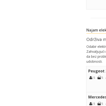
Najam elek
Održiva 
Odabir elekt
Zahvaljujući
da bez probl
udobnosti.
Peugeot 2
5
5
Mercedes 
5
5