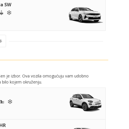
ra SW
ršen je izbor. Ova vozila omogućuju vam udobno
 u bilo kojem okruženju.
CHR