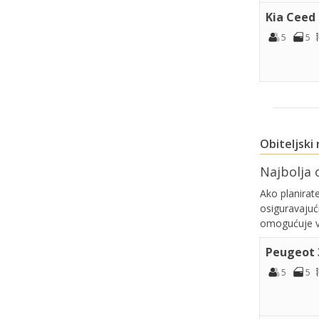
Kia Ceed
5
5
Obiteljski
Najbolja o
Ako planirate
osiguravajuć
omogućuje va
Peugeot 
5
5