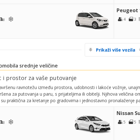
Peugeot 
4
3
Prikaži više vozila
mobila srednje veličine
i prostor za vaše putovanje
savršenu ravnotežu između prostora, udobnosti i lakoće vožnje, unajml
vršena za putovanja u paru, s prijateljima ili obitelji. Njihova velič
su praktična za kretanje po gradovima i jednostavno pronalaženje pa
Nissan S
5
5