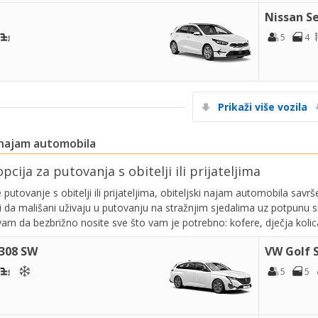
Nissan S
5
4
Prikaži više vozila
 najam automobila
pcija za putovanja s obitelji ili prijateljima
 putovanje s obitelji ili prijateljima, obiteljski najam automobila sav
i da mališani uživaju u putovanju na stražnjim sjedalima uz potpunu si
m da bezbrižno nosite sve što vam je potrebno: kofere, dječja kolica,
308 SW
VW Golf 
5
5