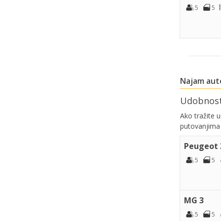
5
5
Najam aut
Udobnost
Ako tražite 
putovanjima
Peugeot 
5
5
MG 3
5
5