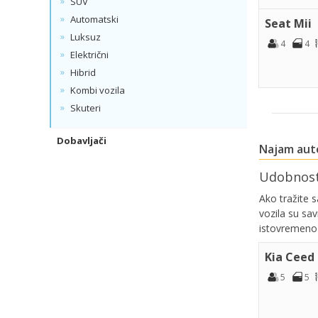
SUV
Automatski
Seat Mii
Luksuz
4
4
Električni
Hibrid
Kombi vozila
Skuteri
Dobavljači
Najam auto
Udobnost 
Ako tražite 
vozila su sa
istovremeno 
Kia Ceed
5
5