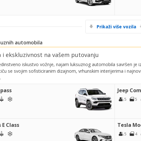
Prikaži više vozila
suznih automobila
a i ekskluzivnost na vašem putovanju
jedinstveno iskustvo vožnje, najam luksuznog automobila savršen je
stiču se svojim sofisticiranim dizajnom, vrhunskim interijerima i najn
.
pass
Jeep Com
5
5
 E Class
Tesla Mod
5
4