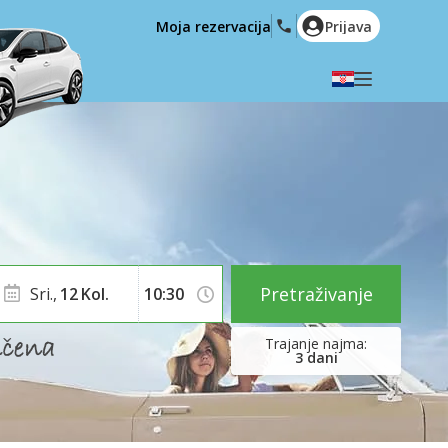
Moja rezervacija
Prijava
Odaberite svoj jezik
English
Español
Deutsch
Français
Italiano
Nederlands
Português
English (US)
Polski
Türkçe
Pretraživanje
Sri.,
12
Kol.
Română
Ελληνικά
Русский
Hrvatski
3
dani
العربية