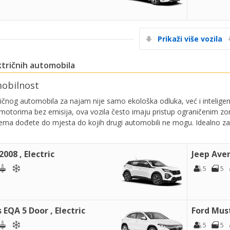
Prikaži više vozila
tričnih automobila
mobilnost
ričnog automobila za najam nije samo ekološka odluka, već i inteli
 motorima bez emisija, ova vozila često imaju pristup ograničenim
ema dođete do mjesta do kojih drugi automobili ne mogu. Idealno za 
008 , Electric
Jeep Aven
5
5
EQA 5 Door , Electric
Ford Must
5
5