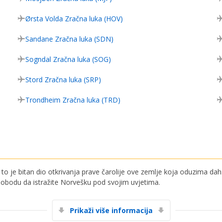
Ørsta Volda Zračna luka (HOV)
Sandane Zračna luka (SDN)
Sogndal Zračna luka (SOG)
Stord Zračna luka (SRP)
Trondheim Zračna luka (TRD)
o je bitan dio otkrivanja prave čarolije ove zemlje koja oduzima dah. 
lobodu da istražite Norvešku pod svojim uvjetima.
Posebni popusti
Pristupite ekskluzivnim ponudama naših
Prikaži više informacija
dobavljača