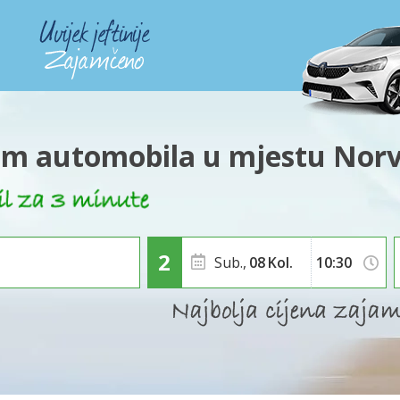
m automobila u mjestu Nor
Sub.,
08
Kol.