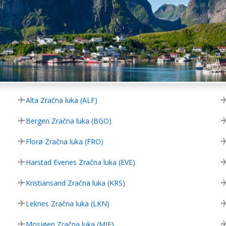
Alta Zračna luka (ALF)
Bergen Zračna luka (BGO)
Florø Zračna luka (FRO)
Harstad Evenes Zračna luka (EVE)
Kristiansand Zračna luka (KRS)
Leknes Zračna luka (LKN)
Mosjøen Zračna luka (MJF)