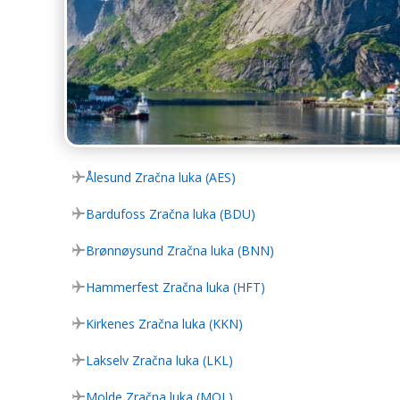
Ålesund Zračna luka (AES)
Bardufoss Zračna luka (BDU)
Brønnøysund Zračna luka (BNN)
Hammerfest Zračna luka (HFT)
Kirkenes Zračna luka (KKN)
Lakselv Zračna luka (LKL)
Molde Zračna luka (MOL)