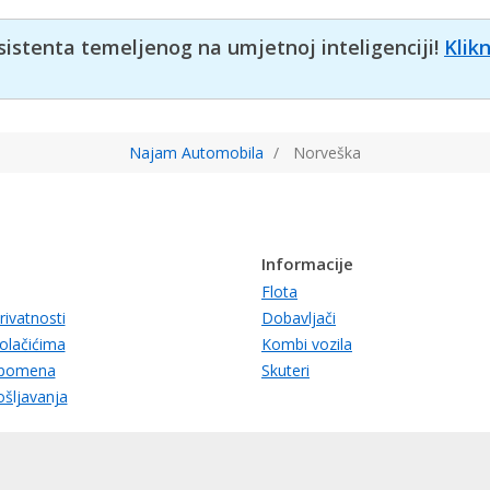
sistenta temeljenog na umjetnoj inteligenciji!
Klik
Najam Automobila
Norveška
Informacije
Flota
rivatnosti
Dobavljači
kolačićima
Kombi vozila
apomena
Skuteri
ošljavanja