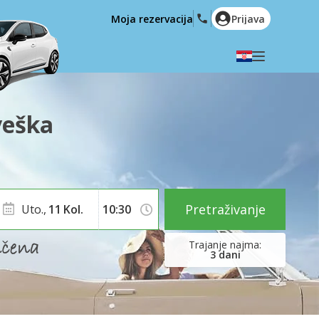
Moja rezervacija
Prijava
Odaberite svoj jezik
English
Español
veška
Deutsch
Français
Italiano
Nederlands
Português
English (US)
Polski
Türkçe
Pretraživanje
Uto.,
11
Kol.
Română
Ελληνικά
Русский
Hrvatski
3
dani
العربية