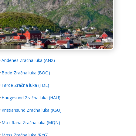
Andenes Zračna luka (ANX)
Bodø Zračna luka (BOO)
Førde Zračna luka (FDE)
Haugesund Zračna luka (HAU)
Kristiansund Zračna luka (KSU)
Mo i Rana Zračna luka (MQN)
Moss Zračna luka (RYG)