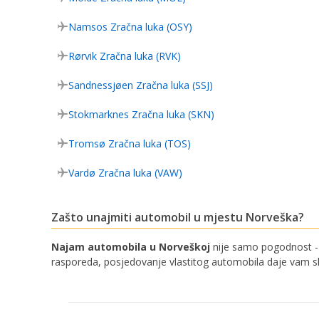
Namsos Zračna luka (OSY)
Rørvik Zračna luka (RVK)
Sandnessjøen Zračna luka (SSJ)
Stokmarknes Zračna luka (SKN)
Tromsø Zračna luka (TOS)
Vardø Zračna luka (VAW)
Zašto unajmiti automobil u mjestu Norveška?
Najam automobila u Norveškoj
nije samo pogodnost - t
rasporeda, posjedovanje vlastitog automobila daje vam s