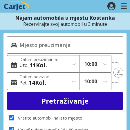
Najam automobila u mjestu Kostarika
Rezervirajte svoj automobil u 3 minute
Datum preuzimanja:
11
Kol.
Uto.
3
dana
Datum povrata:
14
Kol.
Pet.
Vratite automobil na isto mjesto
Vozač u dobi između 26 i 69 godina