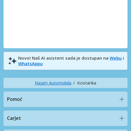
Novo! Naš AI asistent sada je dostupan na
Webu
i
WhatsAppu
Najam Automobila
Kostarika
Pomoć
CarJet