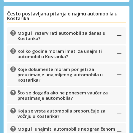
Često postavljana pitanja o najmu automobila u
Kostarika
Mogu li rezervirati automobil za danas u
Kostarika?
Koliko godina moram imati za unajmiti
automobil u Kostarika?
Koje dokumente moram ponijeti za
preuzimanje unajmljenog automobila u
Kostarika?
Što se događa ako ne ponesem vaučer za
Posebni popusti
preuzimanje automobila?
Pristupite ekskluzivnim ponudama naših
dobavljača
Koja se vrsta automobila preporučuje za
vožnju u Kostarika?
Mogu li unajmiti automobil s neograničenom