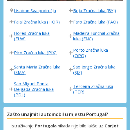
Lisabon Sva područja
Beja Zračna luka (BYJ)
Faial Zračna luka (HOR)
Faro Zračna luka (FAO)
Flores Zračna luka
Madeira Funchal Zračna
(FLW)
luka (FNC)
Porto Zračna luka
Pico Zračna luka (PIX)
(OPO)
Santa Maria Zračna luka
Sao Jorge Zračna luka
(SMA)
(SJZ)
Sao Miguel Ponta
Terceira Zračna luka
Delgada Zračna luka
(TER)
(PDL)
Zašto unajmiti automobil u mjestu Portugal?
Istraživanje
Portugala
nikada nije bilo lakše uz
CarJet