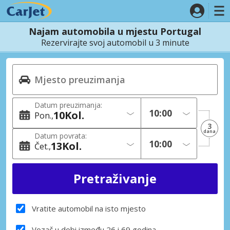
Najam automobila u mjestu Portugal
Rezervirajte svoj automobil u 3 minute
Datum preuzimanja:
10
Kol.
Pon.
3
dana
Datum povrata:
13
Kol.
Čet.
Vratite automobil na isto mjesto
Vozač u dobi između 26 i 69 godina