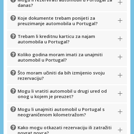
Pristupite ekskluzivnim ponudama naših
danas?
dobavljača
Koje dokumente trebam ponijeti za
preuzimanje automobila u Portugal?
Prijava putem eLinka
Trebam li kreditnu karticu za najam
automobila u Portugal?
Koliko godina moram imati za unajmiti
automobil u Portugal?
Što moram učiniti da bih izmijenio svoju
rezervaciju?
Mogu li vratiti automobil u drugi ured od
onog u kojem je preuzet?
Mogu li unajmiti automobil u Portugal s
neograničenom kilometražom?
Kako mogu otkazati rezervaciju ili zatražiti
povrat novca?