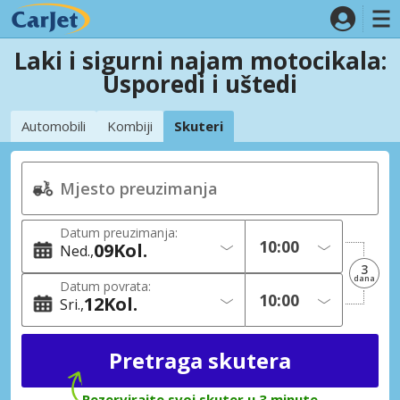
Laki i sigurni najam motocikala:
Usporedi i uštedi
Automobili
Kombiji
Skuteri
Datum preuzimanja:
09
Kol.
Ned.
3
dana
Datum povrata:
12
Kol.
Sri.
Rezervirajte svoj skuter u 3 minute