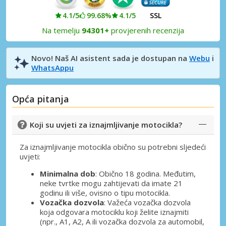
4.1/5
99.68%
4.1/5
SSL
Na temelju
94301+
provjerenih recenzija
Novo! Naš AI asistent sada je dostupan na
Webu
i
WhatsAppu
Opća pitanja
Koji su uvjeti za iznajmljivanje motocikla?
Za iznajmljivanje motocikla obično su potrebni sljedeći
uvjeti:
Minimalna dob
: Obično 18 godina. Međutim,
neke tvrtke mogu zahtijevati da imate 21
godinu ili više, ovisno o tipu motocikla.
Vozačka dozvola
: Važeća vozačka dozvola
koja odgovara motociklu koji želite iznajmiti
(npr., A1, A2, A ili vozačka dozvola za automobil,