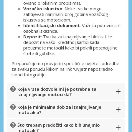
ovisno o lokalnim propisima).
Vozačko iskustvo
: Neke tvrtke mogu
zahtijevati minimalni broj godina vozačkog
iskustva sa motociklom.
Identifikacijski dokument
: Važeća putovnica ili
osobna iskaznica.
Depozit
: Tvrtka za iznajmljivanje blokirat će
depozit na vašoj kreditnoj kartici kada
preuzmete motocikl kako bi pokrili potencijalne
štete ili gubitke.
Posebni popusti
Pristupite ekskluzivnim ponudama naših
Preporučujemo provjeriti specifične uvjete i odredbe
dobavljača
za svaku ponudu klikom na link 'Uvjeti' neposredno
ispod fotografije.
Koja vrsta dozvole mi je potrebna za
iznajmljivanje motocikla?
Prijava putem eLinka
Koja je minimalna dob za iznajmljivanje
motocikla?
Što trebam predočiti kako bih unajmio
motocikl?