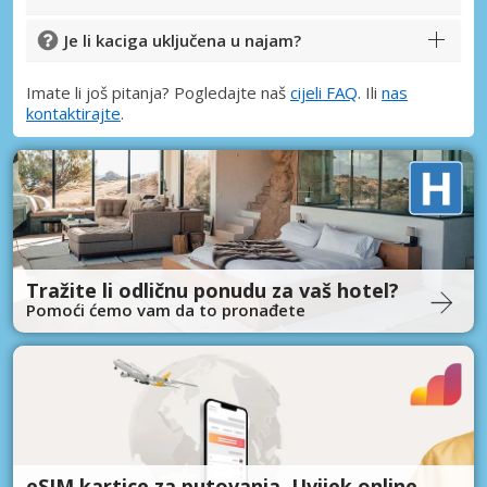
Je li kaciga uključena u najam?
Imate li još pitanja? Pogledajte naš
cijeli FAQ
. Ili
nas
kontaktirajte
.
Tražite li odličnu ponudu za vaš hotel?
Pomoći ćemo vam da to pronađete
eSIM kartice za putovanja. Uvijek online.