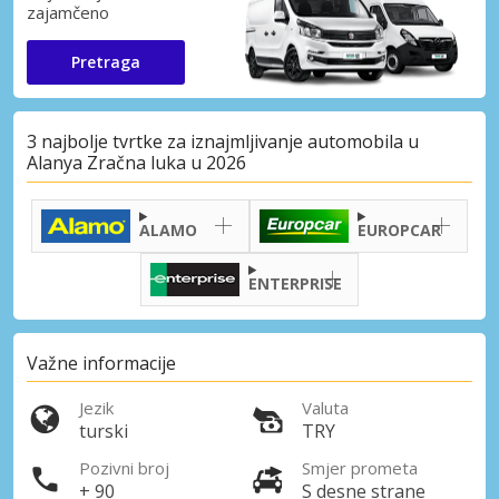
zajamčeno
Pretraga
3 najbolje tvrtke za iznajmljivanje automobila u
Alanya Zračna luka u 2026
ALAMO
EUROPCAR
ENTERPRISE
Važne informacije
Jezik
Valuta
turski
TRY
Pozivni broj
Smjer prometa
+ 90
S desne strane