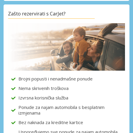
Zašto rezervirati s CarJet?
Posebni popusti
Pristupite ekskluzivnim ponudama naših
dobavljača
Prijava putem eLinka
Brojni popusti i nenadmašne ponude
Nema skrivenih troškova
Izvrsna korisnička služba
Ponude za najam automobila s besplatnim
izmjenama
Bez naknada za kreditne kartice
Uspoređujemo sve ponude za najam automobila