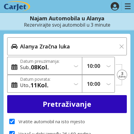
Najam Automobila u Alanya
Rezervirajte svoj automobil u 3 minute
Datum preuzimanja:
08
Kol.
Sub.
3
dana
Datum povrata:
11
Kol.
Uto.
Vratite automobil na isto mjesto
Vozač u dobi između 26 i 69 godina