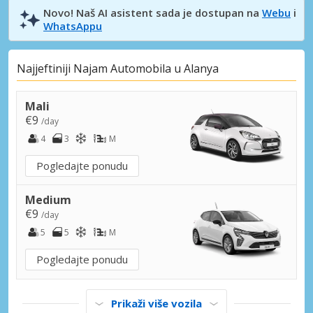
Novo! Naš AI asistent sada je dostupan na
Webu
i
WhatsAppu
Najjeftiniji Najam Automobila u Alanya
Mali
€9
/day
4
3
M
Pogledajte ponudu
Medium
€9
/day
5
5
M
Pogledajte ponudu
Prikaži više vozila