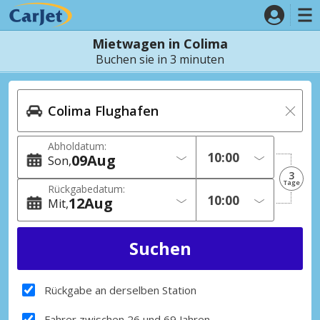
Mietwagen in Colima
Buchen sie in 3 minuten
Abholdatum:
09
Aug
Son
3
Tage
Rückgabedatum:
12
Aug
Mit
Rückgabe an derselben Station
Fahrer zwischen 26 und 69 Jahren