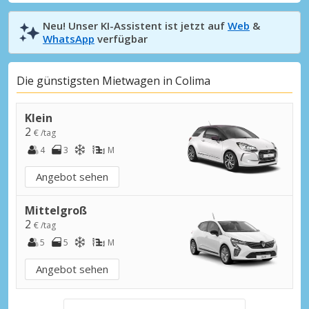
Neu! Unser KI-Assistent ist jetzt auf
Web
&
WhatsApp
verfügbar
Die günstigsten Mietwagen in Colima
Klein
2
€ /tag
4
3
M
Angebot sehen
Mittelgroß
2
€ /tag
5
5
M
Angebot sehen