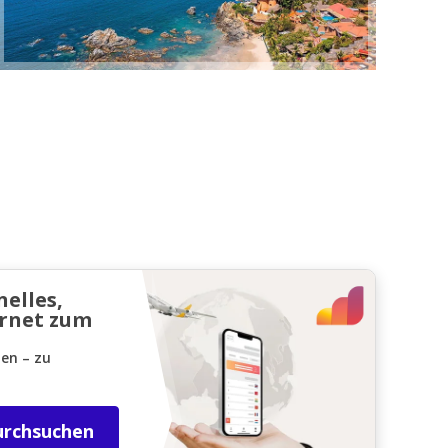
nelles,
ernet zum
den – zu
urchsuchen