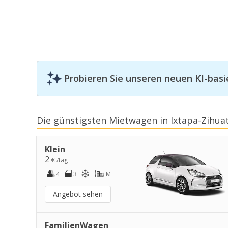
Probieren Sie unseren neuen KI-basi
Die günstigsten Mietwagen in Ixtapa-Zihua
Klein
2
€ /tag
4
3
M
Angebot sehen
FamilienWagen