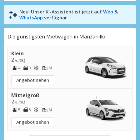
Neu! Unser KI-Assistent ist jetzt auf
Web
&
WhatsApp
verfügbar
Die günstigsten Mietwagen in Manzanillo
Klein
2
€ /tag
4
3
M
Angebot sehen
Mittelgroß
2
€ /tag
5
5
M
Angebot sehen