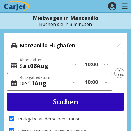
Mietwagen in Manzanillo
Buchen sie in 3 minuten
Abholdatum:
08
Aug
Sam
3
Tage
Rückgabedatum:
11
Aug
Die
Rückgabe an derselben Station
Fahrer zwischen 26 und 69 Jahren