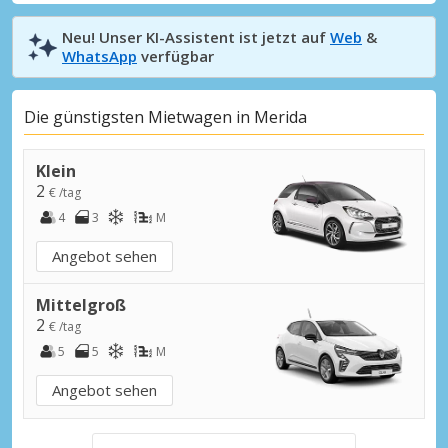
Neu! Unser KI-Assistent ist jetzt auf
Web
&
WhatsApp
verfügbar
Die günstigsten Mietwagen in Merida
Klein
2
€ /tag
4
3
M
Angebot sehen
Mittelgroß
2
€ /tag
5
5
M
Angebot sehen