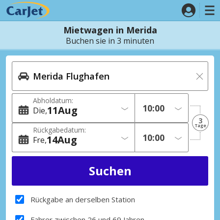
Mietwagen in Merida
Buchen sie in 3 minuten
Abholdatum:
11
Aug
Die
3
Tage
Rückgabedatum:
14
Aug
Fre
Rückgabe an derselben Station
Fahrer zwischen 26 und 69 Jahren