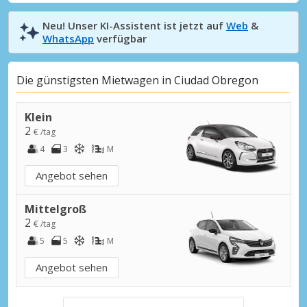
Neu! Unser KI-Assistent ist jetzt auf
Web
&
WhatsApp
verfügbar
Die günstigsten Mietwagen in Ciudad Obregon
Klein
2
€ /tag
4
3
M
Angebot sehen
Mittelgroß
2
€ /tag
5
5
M
Angebot sehen