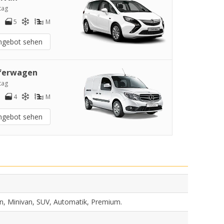
tag
5
M
ngebot sehen
ferwagen
tag
4
M
ngebot sehen
en, Minivan, SUV, Automatik, Premium.