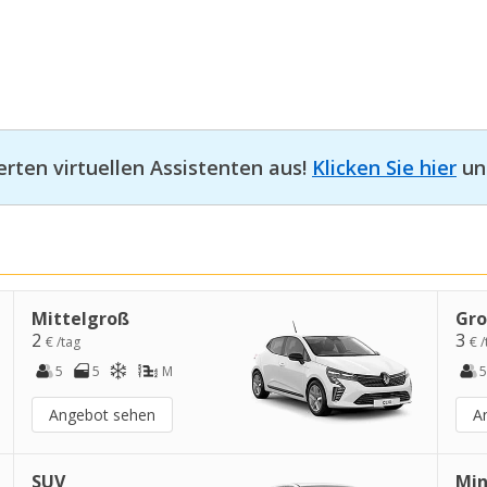
erten virtuellen Assistenten aus!
Klicken Sie hier
und
Mittelgroß
Gr
2
3
€ /tag
€ /
5
5
M
5
Angebot sehen
A
SUV
Min