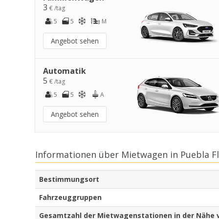
3
€ /tag
5
5
M
Angebot sehen
Automatik
5
€ /tag
5
5
A
Angebot sehen
Informationen über Mietwagen in Puebla F
Bestimmungsort
Fahrzeuggruppen
Gesamtzahl der Mietwagenstationen in der Nähe 