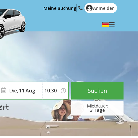
Meine Buchung
Anmelden
Wählen Sie Ihre Sprache
English
Español
Deutsch
Français
Italiano
Nederlands
Português
English (US)
Polski
Türkçe
Suchen
Die,
11
Aug
Română
Ελληνικά
Русский
Hrvatski
3
Tage
العربية