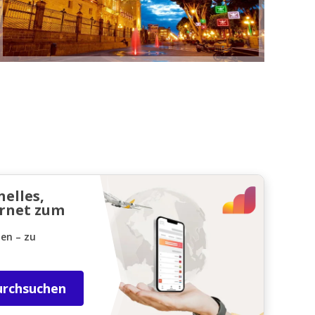
nelles,
ernet zum
den – zu
urchsuchen