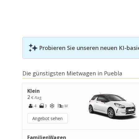
Probieren Sie unseren neuen KI-basi
Die günstigsten Mietwagen in Puebla
Klein
2
€ /tag
4
3
M
Angebot sehen
FamilienWagen