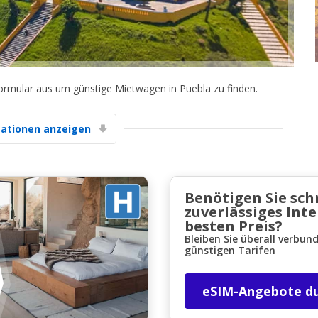
formular aus um günstige Mietwagen in Puebla zu finden.
Top-Ersparnisses
ationen anzeigen
Erhalten Sie Zugang zu exklusiven
Partnerangeboten
Benötigen Sie sch
zuverlässiges Int
Mit eLink anmelden
besten Preis?
Bleiben Sie überall verbun
günstigen Tarifen
eSIM-Angebote d