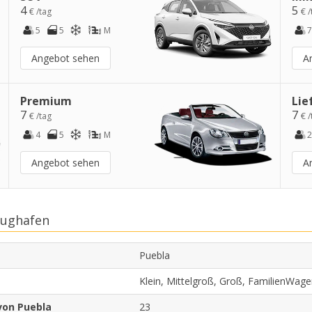
4
5
€ /tag
€ /
5
5
M
7
Angebot sehen
A
Premium
Lie
7
7
€ /tag
€ /
4
5
M
2
Angebot sehen
A
lughafen
Puebla
Klein, Mittelgroß, Groß, FamilienWag
von Puebla
23