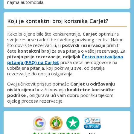
dobavljača
najma automobila.
Koji je kontaktni broj korisnika CarJet?
Prijava putem eLinka
Kako bi cijene bile što konkurentnije,
CarJet
optimizira
svoje resurse radeći bez velikog pozivnog centra. Nakon
što dovršite rezervaciju, u
potvrdi rezervacije
primit
ćete
kontaktni broj
za sva pitanja o vašoj rezervaciji. Za
pitanja prije rezervacije, odjeljak
Često postavljana
pitanja (FAQ) na CarJet
pruža detaljne odgovore na
uobičajena pitanja, koji pokrivaju sve, od detalja
rezervacije do opcija osiguranja.
Ovaj učinkovit pristup pomaže
CarJet u održavanju
niskih cijena
bez žrtvovanja
kvalitetne korisničke
podrške
, osiguravajući vam dobru podršku tijekom
cijelog procesa rezervacije.