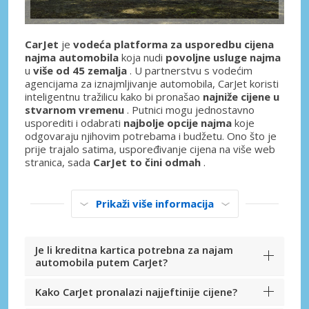
CarJet
je
vodeća platforma za usporedbu cijena
najma automobila
koja nudi
povoljne usluge najma
u
više od 45 zemalja
. U partnerstvu s vodećim
agencijama za iznajmljivanje automobila, CarJet koristi
inteligentnu tražilicu kako bi pronašao
najniže cijene u
stvarnom vremenu
. Putnici mogu jednostavno
usporediti i odabrati
najbolje opcije najma
koje
odgovaraju njihovim potrebama i budžetu. Ono što je
prije trajalo satima, uspoređivanje cijena na više web
stranica, sada
CarJet to čini odmah
.
Prikaži više informacija
Je li kreditna kartica potrebna za najam
automobila putem CarJet?
Kako CarJet pronalazi najjeftinije cijene?