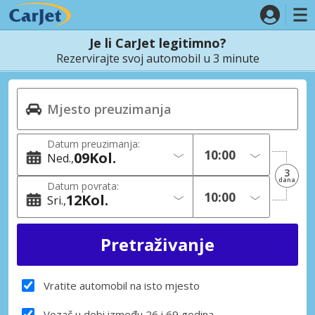
Je li CarJet legitimno?
Rezervirajte svoj automobil u 3 minute
Datum preuzimanja:
09
Kol.
Ned.
3
dana
Datum povrata:
12
Kol.
Sri.
Vratite automobil na isto mjesto
Vozač u dobi između 26 i 69 godina