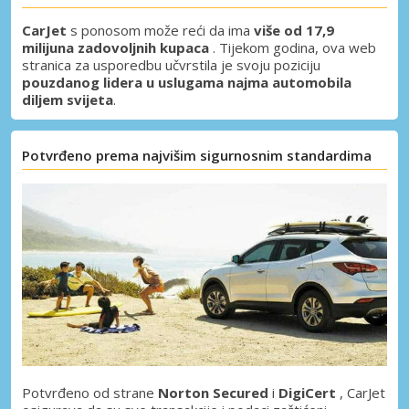
CarJet
s ponosom može reći da ima
više od 17,9
milijuna zadovoljnih kupaca
. Tijekom godina, ova web
stranica za usporedbu učvrstila je svoju poziciju
pouzdanog lidera u uslugama najma automobila
diljem svijeta
.
Potvrđeno prema najvišim sigurnosnim standardima
Potvrđeno od strane
Norton Secured
i
DigiCert
, CarJet