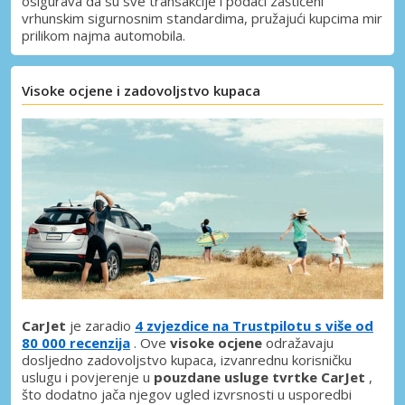
osigurava da su sve transakcije i podaci zaštićeni
vrhunskim sigurnosnim standardima, pružajući kupcima mir
prilikom najma automobila.
Visoke ocjene i zadovoljstvo kupaca
CarJet
je zaradio
4 zvjezdice na Trustpilotu s više od
80 000 recenzija
. Ove
visoke ocjene
odražavaju
dosljedno zadovoljstvo kupaca, izvanrednu korisničku
Posebni popusti
uslugu i povjerenje u
pouzdane usluge tvrtke CarJet
,
Pristupite ekskluzivnim ponudama naših
što dodatno jača njegov ugled izvrsnosti u usporedbi