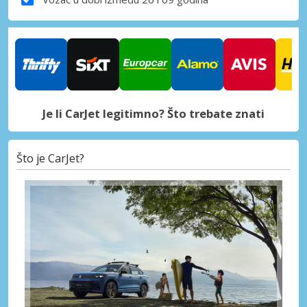
Je li CarJet legitimno? Što trebate znati
Što je CarJet?