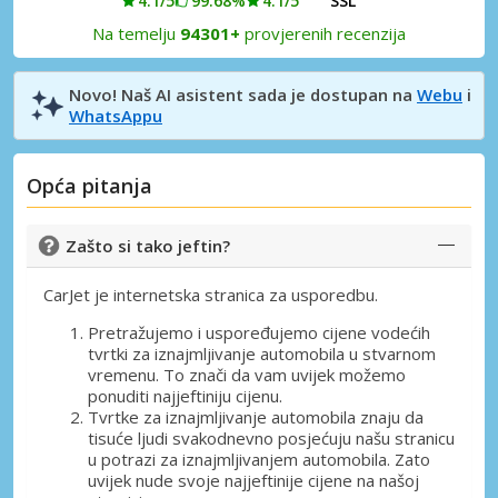
4.1/5
99.68%
4.1/5
SSL
Na temelju
94301+
provjerenih recenzija
Novo! Naš AI asistent sada je dostupan na
Webu
i
WhatsAppu
Opća pitanja
Zašto si tako jeftin?
CarJet je internetska stranica za usporedbu.
Pretražujemo i uspoređujemo cijene vodećih
tvrtki za iznajmljivanje automobila u stvarnom
vremenu. To znači da vam uvijek možemo
ponuditi najjeftiniju cijenu.
Tvrtke za iznajmljivanje automobila znaju da
tisuće ljudi svakodnevno posjećuju našu stranicu
u potrazi za iznajmljivanjem automobila. Zato
uvijek nude svoje najjeftinije cijene na našoj