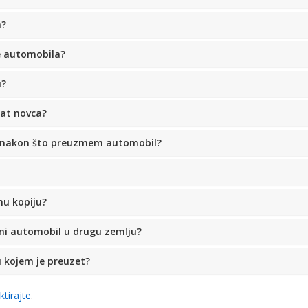
a?
e automobila?
u?
rat novca?
la nakon što preuzmem automobil?
nu kopiju?
eni automobil u drugu zemlju?
u kojem je preuzet?
ktirajte
.