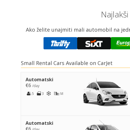
Najlakši
Ako želite unajmiti mali automobil na jed
Small Rental Cars Available on CarJet
Automatski
€6
/day
5
3
M
Automatski
€6
/day