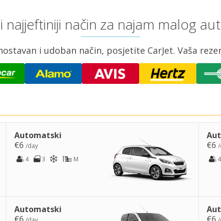
 i najjeftiniji način za najam malog a
nostavan i udoban način, posjetite CarJet. Vaša reze
Automatski
Aut
€6
€6
/day
/
4
3
M
4
Automatski
Aut
€6
€6
/day
/