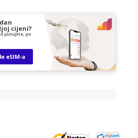
zdan
joj cijeni?
d putujete, po
de eSIM-a