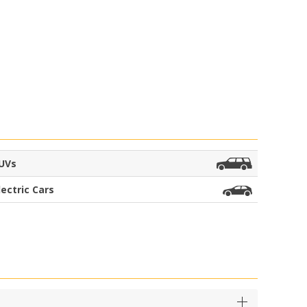
UVs
lectric Cars