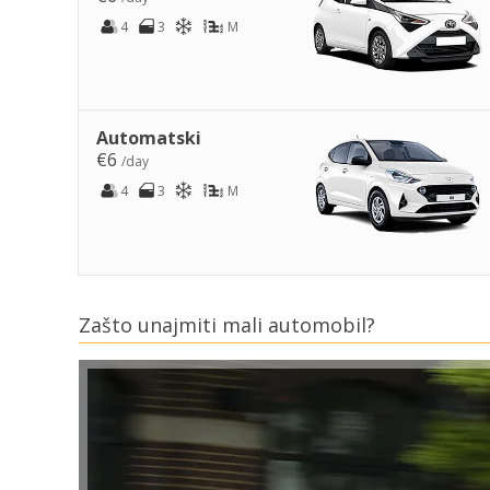
4
3
M
Automatski
€6
/day
4
3
M
Zašto unajmiti mali automobil?