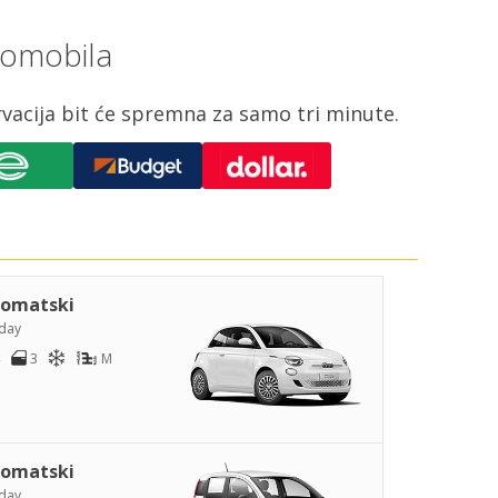
utomobila
rvacija bit će spremna za samo tri minute.
omatski
day
3
M
omatski
day