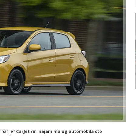
tinacije?
CarJet
čini
najam malog automobila što