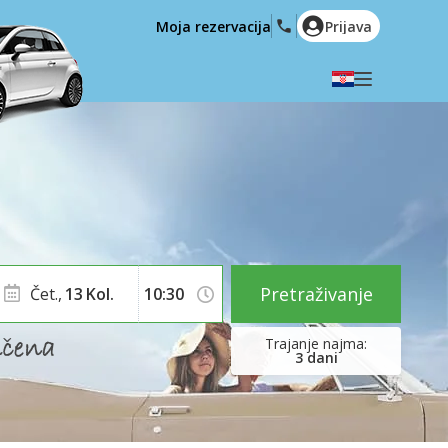
Moja rezervacija
Prijava
Odaberite svoj jezik
English
Español
Deutsch
Français
Italiano
Nederlands
Português
English (US)
Polski
Türkçe
Pretraživanje
Čet.,
13
Kol.
Română
Ελληνικά
Русский
Hrvatski
3
dani
العربية