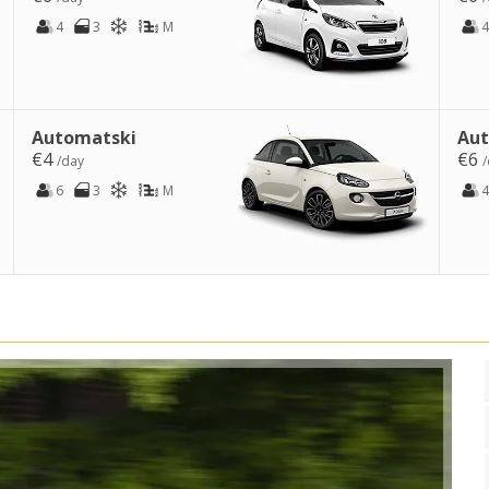
4
3
M
4
Automatski
Aut
€4
€6
/day
/
6
3
M
4