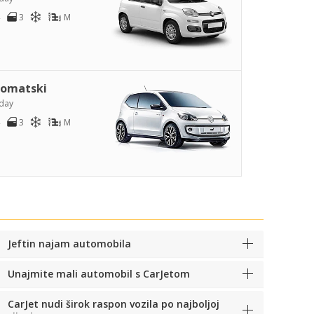
3
M
omatski
day
3
M
Jeftin najam automobila
Unajmite mali automobil s CarJetom
CarJet nudi širok raspon vozila po najboljoj