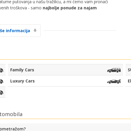
datume putovanja u našu tražilicu, a mi ćemo vam pronaći
rivenih troškova - samo
najbolje ponude za najam
Posebni popusti
Pristupite ekskluzivnim ponudama naših
dobavljača
iše informacija
Prijava putem eLinka
Family Cars
S
Luxury Cars
E
utomobila
ilometražom?