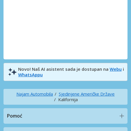
Novo! Naš AI asistent sada je dostupan na
Webu
i
WhatsAppu
Najam Automobila
Sjedinjene Američke Države
Kalifornija
Pomoć