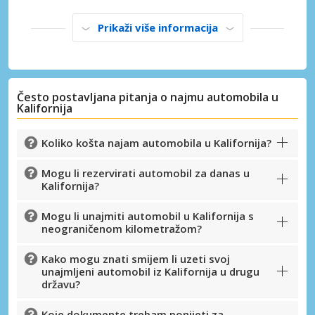
Prikaži više informacija
Često postavljana pitanja o najmu automobila u
Posebni popusti
Kalifornija
Pristupite ekskluzivnim ponudama naših
dobavljača
Koliko košta najam automobila u Kalifornija?
Mogu li rezervirati automobil za danas u
Kalifornija?
Prijava putem eLinka
Mogu li unajmiti automobil u Kalifornija s
neograničenom kilometražom?
Kako mogu znati smijem li uzeti svoj
unajmljeni automobil iz Kalifornija u drugu
državu?
Koje dokumente trebam ponijeti za