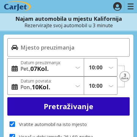
Najam automobila u mjestu Kalifornija
Rezervirajte svoj automobil u 3 minute
Datum preuzimanja:
07
Kol.
Pet.
3
dana
Datum povrata:
10
Kol.
Pon.
Vratite automobil na isto mjesto
Vozač u dobi između 26 i 69 godina