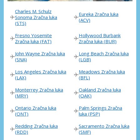
Charles M. Schulz
Eureka Zračna luka
Sonoma Zračna luka
(ACV)
(STS)
Fresno Yosemite
Hollywood Burbank
Zračna luka (FAT)
Zračna luka (BUR)
John Wayne Zračna luka
Long Beach Zračna luka
(SNA)
(LGB)
Los Angeles Zračna luka
Meadows Zračna luka
(LAX)
(BFL)
Monterrey Zračna luka
Oakland Zračna luka
(MRY)
(OAK)
Ontario Zračna luka
Palm Springs Zračna
(ONT)
luka (PSP)
Redding Zračna luka
Sacramento Zračna luka
(RDD)
(SMF)