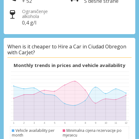
+ 52
S desne strane
Ograničenje
alkohola
0,4 g/l
When is it cheaper to Hire a Car in Ciudad Obregon
with CarJet?
Monthly trends in prices and vehicle availability
Vehicle availability per
Minimalna cijena rezervacije po
month
mjesecu