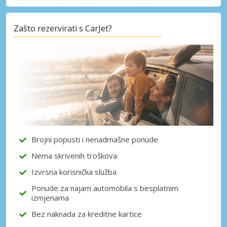
Zašto rezervirati s CarJet?
Posebni popusti
Pristupite ekskluzivnim ponudama naših
dobavljača
Prijava putem eLinka
Brojni popusti i nenadmašne ponude
Nema skrivenih troškova
Izvrsna korisnička služba
Ponude za najam automobila s besplatnim
izmjenama
Bez naknada za kreditne kartice