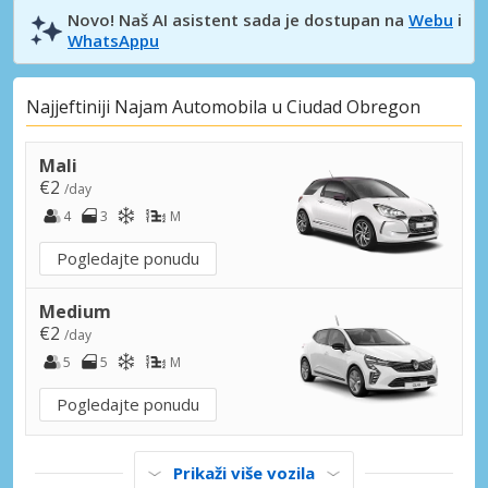
Novo! Naš AI asistent sada je dostupan na
Webu
i
WhatsAppu
Najjeftiniji Najam Automobila u Ciudad Obregon
Mali
€2
/day
4
3
M
Pogledajte ponudu
Medium
€2
/day
5
5
M
Pogledajte ponudu
Prikaži više vozila