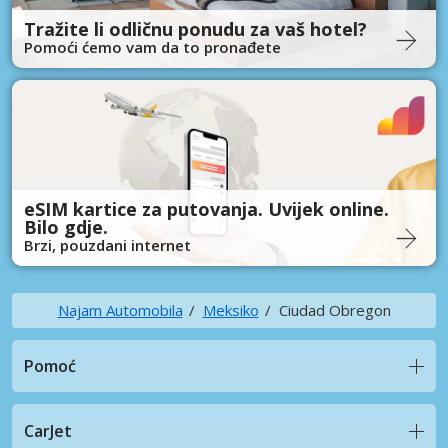
Tražite li odličnu ponudu za vaš hotel?
Pomoći ćemo vam da to pronađete
eSIM kartice za putovanja. Uvijek online.
Bilo gdje.
Brzi, pouzdani internet
Najam Automobila
Meksiko
Ciudad Obregon
Pomoć
CarJet