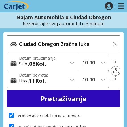
Najam Automobila u Ciudad Obregon
Rezervirajte svoj automobil u 3 minute
Datum preuzimanja:
08
Kol.
Sub.
3
dana
Datum povrata:
11
Kol.
Uto.
Vratite automobil na isto mjesto
Vozač u dobi između 26 i 69 godina