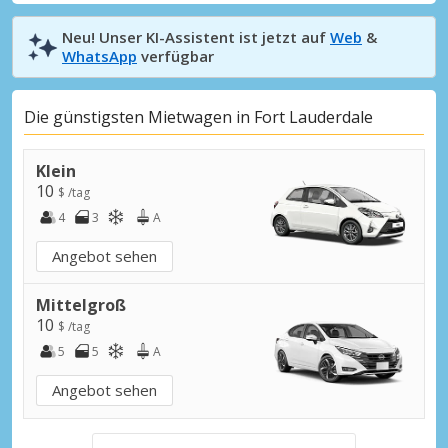
Neu! Unser KI-Assistent ist jetzt auf
Web
&
WhatsApp
verfügbar
Die günstigsten Mietwagen in Fort Lauderdale
Klein
10
$ /tag
4
3
A
Angebot sehen
Mittelgroß
10
$ /tag
5
5
A
Angebot sehen