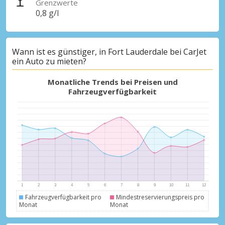
Grenzwerte
0,8 g/l
Wann ist es günstiger, in Fort Lauderdale bei CarJet
Top-Ersparnisses
ein Auto zu mieten?
Erhalten Sie Zugang zu exklusiven
Partnerangeboten
Monatliche Trends bei Preisen und
Fahrzeugverfügbarkeit
Mit eLink anmelden
Fahrzeugverfügbarkeit pro
Mindestreservierungspreis pro
Monat
Monat