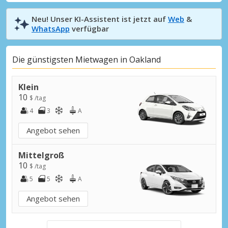
Neu! Unser KI-Assistent ist jetzt auf
Web
&
WhatsApp
verfügbar
Die günstigsten Mietwagen in Oakland
Klein
10
$ /tag
4
3
A
Angebot sehen
Mittelgroß
10
$ /tag
5
5
A
Angebot sehen