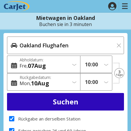
Mietwagen in Oakland
Buchen sie in 3 minuten
Abholdatum:
07
Aug
Fre
3
Tage
Rückgabedatum:
10
Aug
Mon
Rückgabe an derselben Station
Fahrer zwischen 26 und 69 Jahren