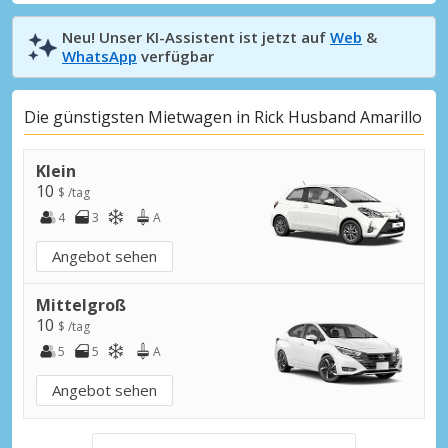
Neu! Unser KI-Assistent ist jetzt auf
Web
&
WhatsApp
verfügbar
Die günstigsten Mietwagen in Rick Husband Amarillo
Klein
10
$ /tag
4
3
A
Angebot sehen
Mittelgroß
10
$ /tag
5
5
A
Angebot sehen