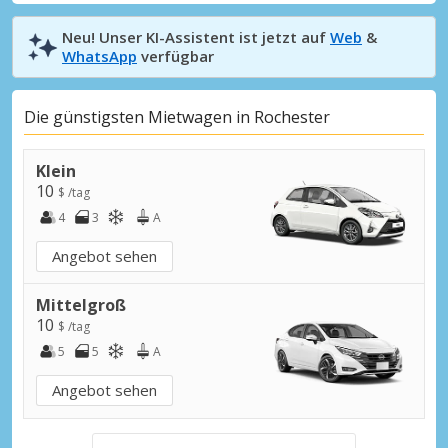
Neu! Unser KI-Assistent ist jetzt auf
Web
&
WhatsApp
verfügbar
Die günstigsten Mietwagen in Rochester
Klein
10
$ /tag
4
3
A
Angebot sehen
Mittelgroß
10
$ /tag
5
5
A
Angebot sehen