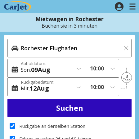
Mietwagen in Rochester
Buchen sie in 3 minuten
Abholdatum:
09
Aug
Son
3
Tage
Rückgabedatum:
12
Aug
Mit
Rückgabe an derselben Station
Fahrer zwischen 26 und 69 Jahren