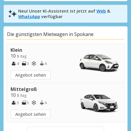
Neu! Unser KI-Assistent ist jetzt auf
Web
&
WhatsApp
verfügbar
Die günstigsten Mietwagen in Spokane
Klein
10
$ /tag
4
3
A
Angebot sehen
Mittelgroß
10
$ /tag
5
5
A
Angebot sehen